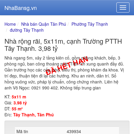
NhaBansg.vn
Home
Nhà bán Quận Tân Phú
Phường Tây Thạnh
đường Tây Thạnh
Nhà rộng rãi, 5x11m, cạnh Trường PTTH
Tây Thạnh. 3,98 tỷ
Nhà ngang 5m, xây 2 tầng kiên cố, gồm phòng khách, bếp, 3
phòng ngủ, ban công thoáng mát. Tiện ích xung quanh đầy đủ.
Gần trường học các cấp, chợ, siêu thị, phòng khám đa khoa. Vị
trí đẹp, thuận tiện đi lại các hướng. Khu an ninh, dân trí. Sổ
hồng vuông vức, pháp lý chuẩn, công chứng nhanh. Liên hệ
anh Võ Ngọc: 0921 990 402. Không tiếp trung gian
KT:
5x11 m
Giá:
3.98 tỷ
DT:
55 m²
Đ/c:
Tây Thạnh, Tân Phú
Mã tin
439934