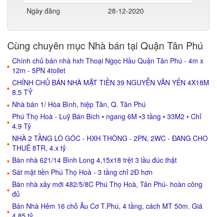
Ngày đăng
28-12-2020
Cùng chuyên mục Nhà bán tại Quận Tân Phú
Chính chủ bán nhà hxh Thoại Ngọc Hầu Quận Tân Phú - 4m x
12m - 5PN 4toilet
CHÍNH CHỦ BÁN NHÀ MẶT TIỀN 39 NGUYỄN VĂN YẾN 4X18M
8.5 TỶ
Nhà bán 1/ Hòa Bình, hiệp Tân, Q. Tân Phú
Phú Thọ Hoà - Luỹ Bán Bích • ngang 6M •3 tầng • 33M2 • Chỉ
4.9 Tỷ
NHÀ 2 TẦNG LÔ GÓC - HXH THÔNG - 2PN, 2WC - ĐANG CHO
THUÊ 8TR, 4.x tỷ
Bán nhà 621/14 Bình Long 4,15x18 trệt 3 lầu đúc thật
Sát mặt tiền Phú Thọ Hoà - 3 tầng chỉ 2Đ hơn
Bán nhà xây mới 482/5/8C Phú Thọ Hoà, Tân Phú- hoàn công
đủ
Bán Nhà Hẻm 16 chỗ Âu Cơ T.Phú, 4 tầng, cách MT 50m. Giá
4.85 tỷ