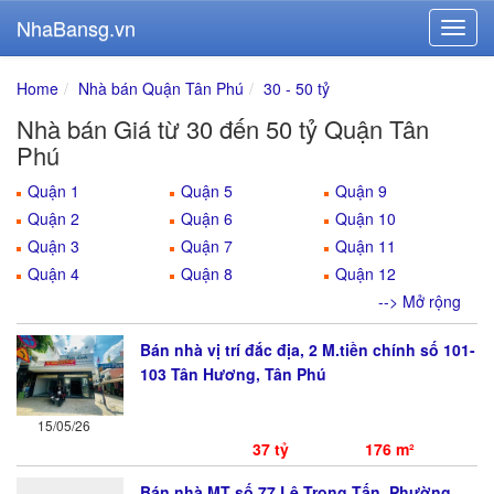
NhaBansg.vn
Home
Nhà bán Quận Tân Phú
30 - 50 tỷ
Nhà bán Giá từ 30 đến 50 tỷ Quận Tân
Phú
Quận 1
Quận 5
Quận 9
Quận 2
Quận 6
Quận 10
Quận 3
Quận 7
Quận 11
Quận 4
Quận 8
Quận 12
--> Mở rộng
Bán nhà vị trí đắc địa, 2 M.tiền chính số 101-
103 Tân Hương, Tân Phú
15/05/26
37 tỷ
176 m²
Bán nhà MT số 77 Lê Trọng Tấn, Phường