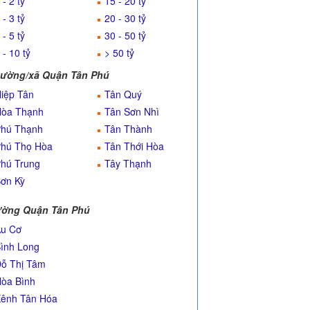
 - 2 tỷ
15 - 20 tỷ
 - 3 tỷ
20 - 30 tỷ
 - 5 tỷ
30 - 50 tỷ
 - 10 tỷ
> 50 tỷ
ường/xã Quận Tân Phú
iệp Tân
Tân Quý
òa Thạnh
Tân Sơn Nhì
hú Thạnh
Tân Thành
hú Thọ Hòa
Tân Thới Hòa
hú Trung
Tây Thạnh
ơn Kỳ
ờng Quận Tân Phú
u Cơ
ình Long
ỗ Thị Tâm
òa Bình
ênh Tân Hóa