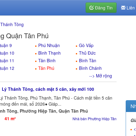
Đăng Tin
Liên
 Thánh Tông
ng Quận Tân Phú
uận 9
Phú Nhuận
Gò Vấp
uận 10
Bình Thạnh
Thủ Đức
uận 11
Tân Bình
Bình Tân
uận 12
Tân Phú
Bình Chánh
--> Mở rộng
 Lý Thánh Tông, cách mặt 5 căn, xây mới 100
Lý Thánh Tông, Phú Thạnh, Tân Phú - Cách mặt tiền 5 căn
móng đến mái, sổ 2026● Giáp...
Nh
ánh Tông, Phường Hiệp Tân, Quận Tân Phú
41 m²
Nhà bán Phường Hiệp Tân
Gi
<