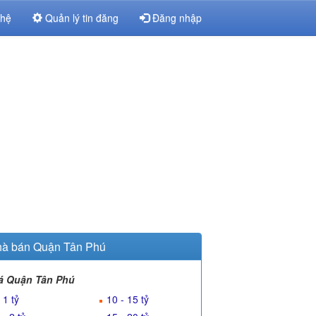
 hệ
Quản lý tin đăng
Đăng nhập
à bán Quận Tân Phú
á Quận Tân Phú
 1 tỷ
10 - 15 tỷ