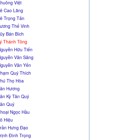
huông Việt
ê Cao Lãng
ê Trọng Tấn
ương Thế Vinh
ũy Bán Bích
ý Thánh Tông
guyễn Hữu Tiến
guyễn Văn Săng
guyễn Văn Yến
hạm Quý Thích
hú Thọ Hòa
ân Hương
ân Kỳ Tân Quý
ân Quý
hoại Ngọc Hầu
ô Hiệu
rần Hưng Đạo
rịnh Đình Trọng