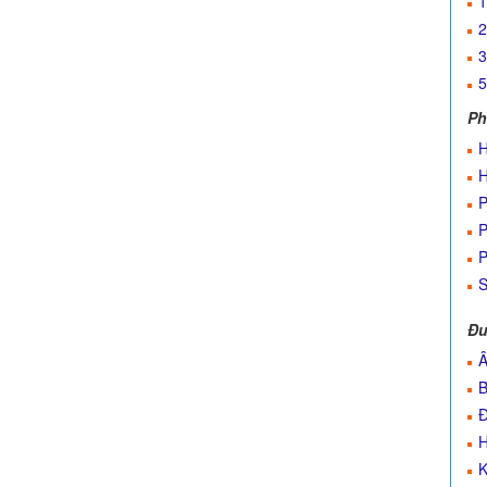
1
2
3
5
Ph
H
H
P
P
P
S
Đư
Â
B
Đ
H
K