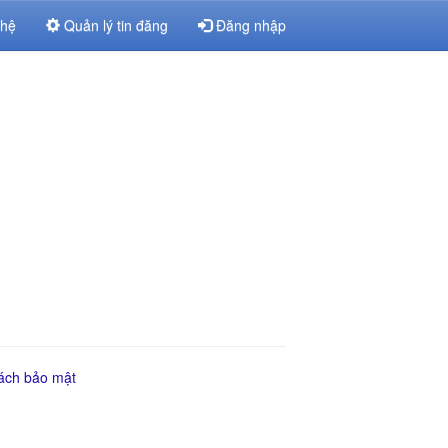
 hệ
Quản lý tin đăng
Đăng nhập
ách bảo mật