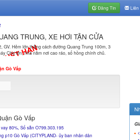
Đăng Tin
Liên
2
QUANG TRUNG, XE HƠI TẬN CỬA
2, GV. Hẻm lớn thẳng cách đường Quang Trung 100m, 3
máy Chợ lớn, nhà nằm nơi cao ráo, sổ hồng chính chủ.
ận Gò Vấp
Nh
Quận Gò Vấp
Gi
 vay 80%, Sổ sẵn O799.303.195
<
ung p10 Gò Vấp (CITYPLAND- ủy ban nhân dân