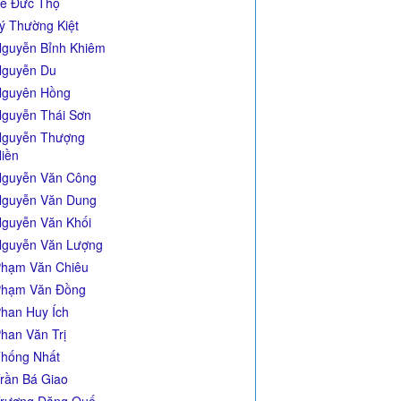
ê Đức Thọ
ý Thường Kiệt
guyễn Bỉnh Khiêm
guyễn Du
guyên Hồng
guyễn Thái Sơn
guyễn Thượng
iền
guyễn Văn Công
guyễn Văn Dung
guyễn Văn Khối
guyễn Văn Lượng
hạm Văn Chiêu
hạm Văn Đồng
han Huy Ích
han Văn Trị
hống Nhất
rần Bá Giao