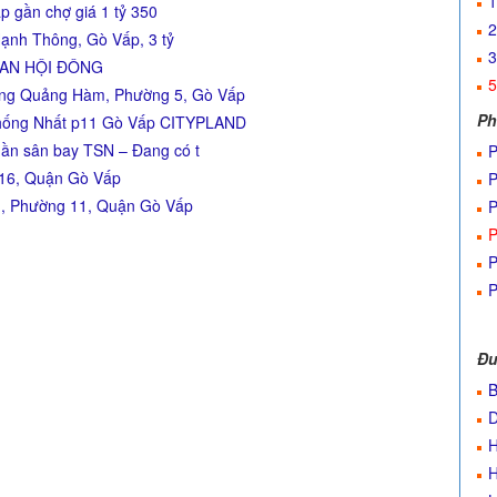
1
 gần chợ giá 1 tỷ 350
2
ạnh Thông, Gò Vấp, 3 tỷ
3
 AN HỘI ĐÔNG
5
ương Quảng Hàm, Phường 5, Gò Vấp
Ph
 Thống Nhất p11 Gò Vấp CITYPLAND
Gần sân bay TSN – Đang có t
P
 16, Quận Gò Vấp
P
, Phường 11, Quận Gò Vấp
P
P
P
P
Đư
B
H