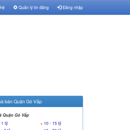
 hệ
Quản lý tin đăng
Đăng nhập
à bán Quận Gò Vấp
á Quận Gò Vấp
 1 tỷ
10 - 15 tỷ