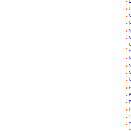
L
L
N
N
N
N
N
H
N
N
N
N
P
P
P
P
T
T