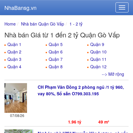
NhaBansg.vn
Home
Nhà bán Quận Gò Vấp
1 - 2 tỷ
Nhà bán Giá từ 1 đến 2 tỷ Quận Gò Vấp
Quận 1
Quận 5
Quận 9
Quận 2
Quận 6
Quận 10
Quận 3
Quận 7
Quận 11
Quận 4
Quận 8
Quận 12
--> Mở rộng
CH Phạm Văn Đồng 2 phòng ngủ /1 tỷ 960,
vay 80%, Sổ sẵn O799.303.195
07/08/26
1.96 tỷ
49 m²