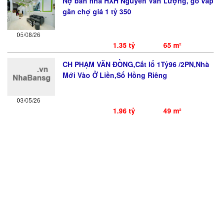
Nợ bán nhà HXH Nguyễn Văn Lượng, gò vấp
gần chợ giá 1 tỷ 350
05/08/26
1.35 tỷ
65 m²
CH PHẠM VĂN ĐỒNG,Cắt lổ 1Tỷ96 /2PN,Nhà
Mới Vào Ở Liền,Sổ Hồng Riêng
03/05/26
1.96 tỷ
49 m²