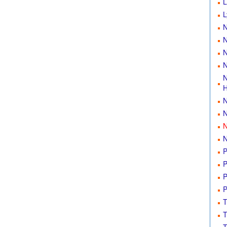
L
L
N
N
N
N
N
H
N
N
N
N
P
P
P
P
T
T