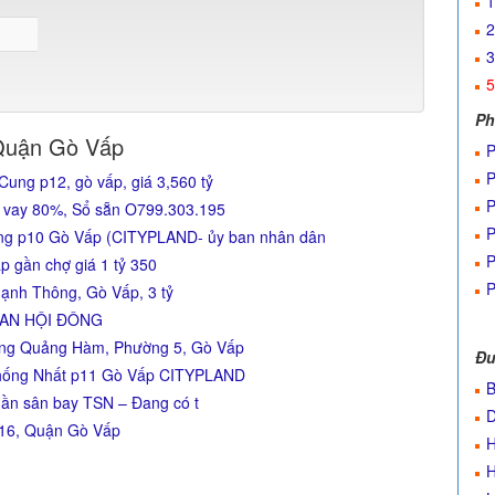
1
2
3
5
Ph
Quận Gò Vấp
P
P
ung p12, gò vấp, giá 3,560 tỷ
P
 vay 80%, Sổ sẵn O799.303.195
P
ung p10 Gò Vấp (CITYPLAND- ủy ban nhân dân
P
 gần chợ giá 1 tỷ 350
P
ạnh Thông, Gò Vấp, 3 tỷ
 AN HỘI ĐÔNG
ương Quảng Hàm, Phường 5, Gò Vấp
Đư
 Thống Nhất p11 Gò Vấp CITYPLAND
B
Gần sân bay TSN – Đang có t
 16, Quận Gò Vấp
H