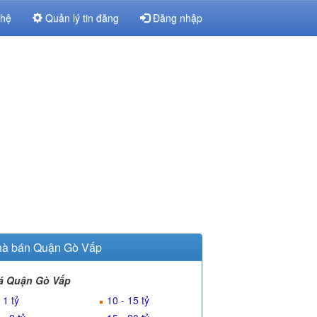
 hệ
Quản lý tin đăng
Đăng nhập
à bán Quận Gò Vấp
á Quận Gò Vấp
 1 tỷ
10 - 15 tỷ