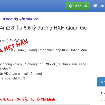
Đăng Tin
Liên
đường Nguyễn Văn Khối
4m2 3 lầu 5,6 tỷ đường HXH Quận Gò
ối mới) P8 GV HCM
ặt Tiền Cây Trâm , Quang Trung thích hợp Kinh Doanh Mua
m 2 phòng khách , 4 phòng ngủ , 3toilet , ST trước sau, sang
i vào ở .
lớn Việt nam chỉ vài trăm mét
lãi suất chỉ 8,5%
Nh
Gi
g 8, Quận Gò Vấp, Tp Hồ Chí Minh
<