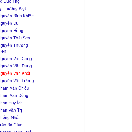
ê Đức Thọ
ý Thường Kiệt
guyễn Bỉnh Khiêm
guyễn Du
guyên Hồng
guyễn Thái Sơn
guyễn Thượng
iền
guyễn Văn Công
guyễn Văn Dung
guyễn Văn Khối
guyễn Văn Lượng
hạm Văn Chiêu
hạm Văn Đồng
han Huy Ích
han Văn Trị
hống Nhất
rần Bá Giao