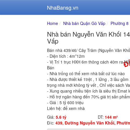
NhaBansg.vn
Home
Nhà bán Quận Gò Vấp
Phường 8
Nhà bán Nguyễn Văn Khối 14
Vấp
Bán nhà 439/46/ Cây Trâm (Nguyễn Văn Kh
- Diện tích : 4m*12m
- Vị Trí 1 trục HXH 6m thông cách 40m ra M
Bán
- Nhà trống có thể xem nhà bất cứ lúc nào
- Nhà được thiết kế 1trệt , 1 lửng , 3 lầu gồ
trọng nhà mới không tỳ vết , Chỉ việc sách Val
- Xung quang nhiều tiện ích là siêu thị Emat 
- Hỗ trợ ngân hàng đến 70% giá trị sản phẩm 
- Giá : 5 tỷ 600 triệu
Liên hệ: để xem nhà
Giá:
5.6 tỷ
DT:
144 m²
Đ/c:
439, Đường Nguyễn Văn Khối, Phườn