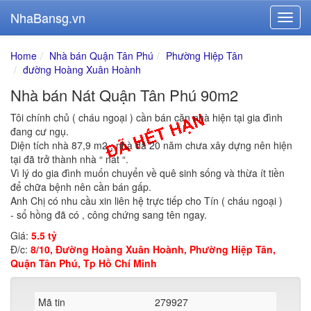
NhaBansg.vn
Home
Nhà bán Quận Tân Phú
Phường Hiệp Tân
đường Hoàng Xuân Hoành
Nhà bán Nát Quận Tân Phú 90m2
Tôi chính chủ ( cháu ngoại ) cần bán căn nhà hiện tại gia đình
đang cư ngụ.
Diện tích nhà 87,9 m2 , nhà đã 20 năm chưa xây dựng nên hiện
tại đã trở thành nhà “ nát “.
Vì lý do gia đình muốn chuyển về quê sinh sống và thừa ít tiền
để chữa bệnh nên cần bán gấp.
Anh Chị có nhu cầu xin liên hệ trực tiếp cho Tín ( cháu ngoại )
- sổ hồng đã có , công chứng sang tên ngay.
Giá:
5.5 tỷ
Đ/c:
8/10, Đường Hoàng Xuân Hoành, Phường Hiệp Tân,
Quận Tân Phú, Tp Hồ Chí Minh
Mã tin
279927