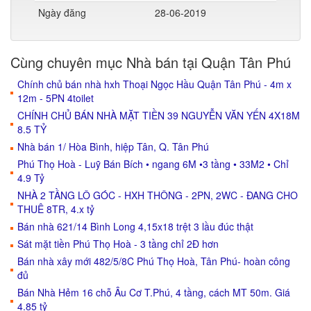
Ngày đăng
28-06-2019
Cùng chuyên mục Nhà bán tại Quận Tân Phú
Chính chủ bán nhà hxh Thoại Ngọc Hầu Quận Tân Phú - 4m x
12m - 5PN 4toilet
CHÍNH CHỦ BÁN NHÀ MẶT TIỀN 39 NGUYỄN VĂN YẾN 4X18M
8.5 TỶ
Nhà bán 1/ Hòa Bình, hiệp Tân, Q. Tân Phú
Phú Thọ Hoà - Luỹ Bán Bích • ngang 6M •3 tầng • 33M2 • Chỉ
4.9 Tỷ
NHÀ 2 TẦNG LÔ GÓC - HXH THÔNG - 2PN, 2WC - ĐANG CHO
THUÊ 8TR, 4.x tỷ
Bán nhà 621/14 Bình Long 4,15x18 trệt 3 lầu đúc thật
Sát mặt tiền Phú Thọ Hoà - 3 tầng chỉ 2Đ hơn
Bán nhà xây mới 482/5/8C Phú Thọ Hoà, Tân Phú- hoàn công
đủ
Bán Nhà Hẻm 16 chỗ Âu Cơ T.Phú, 4 tầng, cách MT 50m. Giá
4.85 tỷ