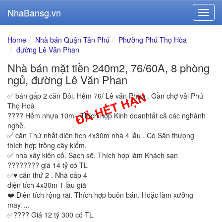
NhaBansg.vn
Home
Nhà bán Quận Tân Phú
Phường Phú Thọ Hòa
đường Lê Văn Phan
Nhà bán mặt tiền 240m2, 76/60A, 8 phòng
ngủ, đường Lê Văn Phan
✅ bán gấp 2 căn Đôi. Hẻm 76/ Lê văn Phan . Gần chợ vải Phú
Thọ Hoà
???? Hẻm nhựa 10m . Thích hợp Kinh doanhtất cả các nghành
nghề.
✅ căn Thứ nhất diện tích 4x30m nhà 4 lầu . Có Sân thượng
thích hợp trồng cây kiểm.
✅ nhà xây kiên cố. Sạch sẽ. Thích hợp làm Khách sạn
???????? giá 14 tỷ có TL
✅♥️ căn thứ 2 . Nhà cấp 4
diện tích 4x30m 1 lầu giã
❤️ Diên tích rộng rãi. Thích hợp buôn bán. Hoặc làm xưởng
may….
✅???? Giá 12 tỷ 300 có TL