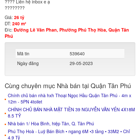
???? Liên hệ inbox e ạ
????????
Giá:
26 tỷ
DT:
240 m²
Đ/c:
Đường Lê Văn Phan, Phường Phú Thọ Hòa, Quận Tân
Phú
Mã tin
539640
Ngày đăng
29-05-2023
Cùng chuyên mục Nhà bán tại Quận Tân Phú
Chính chủ bán nhà hxh Thoại Ngọc Hầu Quận Tân Phú - 4m x
12m - 5PN 4toilet
CHÍNH CHỦ BÁN NHÀ MẶT TIỀN 39 NGUYỄN VĂN YẾN 4X18M
8.5 TỶ
Nhà bán 1/ Hòa Bình, hiệp Tân, Q. Tân Phú
Phú Thọ Hoà - Luỹ Bán Bích • ngang 6M •3 tầng • 33M2 • Chỉ
4.9 Tỷ