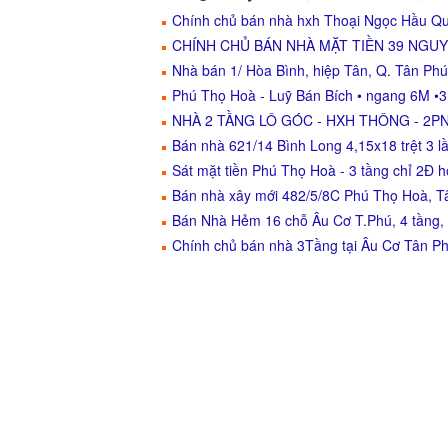
Chính chủ bán nhà hxh Thoại Ngọc Hầu Quậ
CHÍNH CHỦ BÁN NHÀ MẶT TIỀN 39 NGUY
Nhà bán 1/ Hòa Bình, hiệp Tân, Q. Tân Phú
Phú Thọ Hoà - Luỹ Bán Bích • ngang 6M •3 
NHÀ 2 TẦNG LÔ GÓC - HXH THÔNG - 2PN,
Bán nhà 621/14 Bình Long 4,15x18 trệt 3 lầ
Sát mặt tiền Phú Thọ Hoà - 3 tầng chỉ 2Đ 
Bán nhà xây mới 482/5/8C Phú Thọ Hoà, T
Bán Nhà Hẻm 16 chỗ Âu Cơ T.Phú, 4 tầng, 
Chính chủ bán nhà 3Tầng tại Âu Cơ Tân P