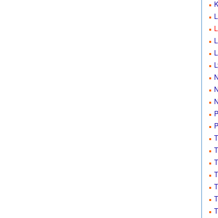
K
L
L
L
L
L
N
N
N
P
P
T
T
T
T
T
T
T