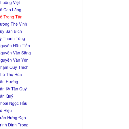
huông Việt
ê Cao Lãng
ê Trọng Tấn
ương Thế Vinh
ũy Bán Bích
ý Thánh Tông
guyễn Hữu Tiến
guyễn Văn Săng
guyễn Văn Yến
hạm Quý Thích
hú Thọ Hòa
ân Hương
ân Kỳ Tân Quý
ân Quý
hoại Ngọc Hầu
ô Hiệu
rần Hưng Đạo
rịnh Đình Trọng