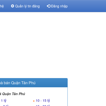
 hệ
Quản lý tin đăng
Đăng nhập
à bán Quận Tân Phú
á Quận Tân Phú
 1 tỷ
10 - 15 tỷ