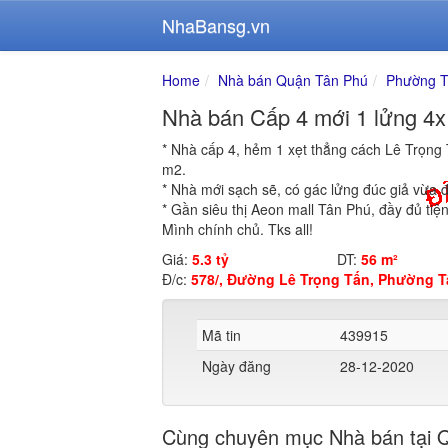
NhaBansg.vn
Home
Nhà bán Quận Tân Phú
Phường T
Nhà bán Cấp 4 mới 1 lửng 4x
* Nhà cấp 4, hẻm 1 xẹt thẳng cách Lê Trọng 
m2.
* Nhà mới sạch sẽ, có gác lửng đúc giả vừa đ
* Gần siêu thị Aeon mall Tân Phú, đầy đủ tiệ
Mình chính chủ. Tks all!
Giá:
5.3 tỷ
DT:
56 m²
Đ/c:
578/, Đường Lê Trọng Tấn, Phường T
Mã tin
439915
Ngày đăng
28-12-2020
Cùng chuyên mục Nhà bán tại 