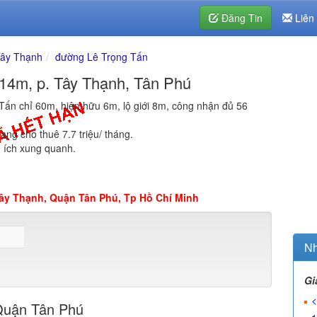
Đăng Tin
Liên
ây Thạnh
đường Lê Trọng Tấn
14m, p. Tây Thạnh, Tân Phú
Tấn chỉ 60m, hiện hữu 6m, lộ giới 8m, công nhận đủ 56
ang cho thuê 7.7 triệu/ tháng.
n ích xung quanh.
ây Thạnh, Quận Tân Phú, Tp Hồ Chí Minh
Nh
Gi
<
Quận Tân Phú