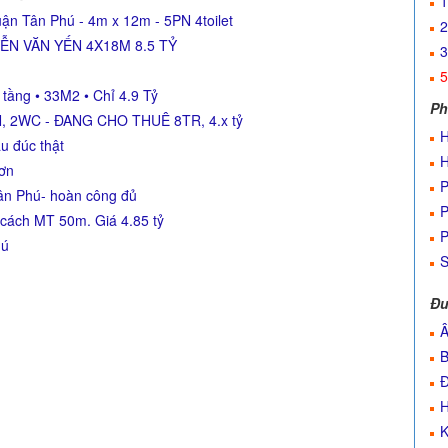
1
n Tân Phú - 4m x 12m - 5PN 4toilet
2
ỄN VĂN YẾN 4X18M 8.5 TỶ
3
5
tầng • 33M2 • Chỉ 4.9 Tỷ
Ph
 2WC - ĐANG CHO THUÊ 8TR, 4.x tỷ
H
u đúc thật
H
hơn
P
ân Phú- hoàn công đủ
P
cách MT 50m. Giá 4.85 tỷ
P
hú
S
Đư
Â
B
Đ
H
K