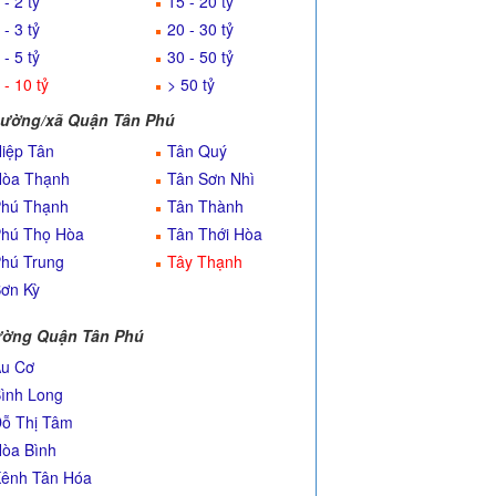
 - 2 tỷ
15 - 20 tỷ
 - 3 tỷ
20 - 30 tỷ
 - 5 tỷ
30 - 50 tỷ
 - 10 tỷ
> 50 tỷ
ường/xã Quận Tân Phú
iệp Tân
Tân Quý
òa Thạnh
Tân Sơn Nhì
hú Thạnh
Tân Thành
hú Thọ Hòa
Tân Thới Hòa
hú Trung
Tây Thạnh
ơn Kỳ
ờng Quận Tân Phú
u Cơ
ình Long
ỗ Thị Tâm
òa Bình
ênh Tân Hóa