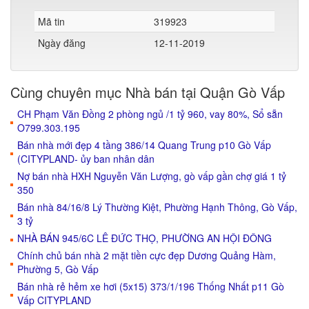
Mã tin
319923
Ngày đăng
12-11-2019
Cùng chuyên mục Nhà bán tại Quận Gò Vấp
CH Phạm Văn Đồng 2 phòng ngủ /1 tỷ 960, vay 80%, Sổ sẵn
O799.303.195
Bán nhà mới đẹp 4 tầng 386/14 Quang Trung p10 Gò Vấp
(CITYPLAND- ủy ban nhân dân
Nợ bán nhà HXH Nguyễn Văn Lượng, gò vấp gần chợ giá 1 tỷ
350
Bán nhà 84/16/8 Lý Thường Kiệt, Phường Hạnh Thông, Gò Vấp,
3 tỷ
NHÀ BÁN 945/6C LÊ ĐỨC THỌ, PHƯỜNG AN HỘI ĐÔNG
Chính chủ bán nhà 2 mặt tiền cực đẹp Dương Quảng Hàm,
Phường 5, Gò Vấp
Bán nhà rẻ hẻm xe hơi (5x15) 373/1/196 Thống Nhất p11 Gò
Vấp CITYPLAND