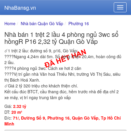
NhaBansg.vn
Home
Nhà bán Quận Gò Vấp
Phường 16
Nhà bán 1 trệt 2 lầu 4 phòng ngủ 3wc sổ
hồngR P16 2,32 tỷ Quận Gò Vấp
☄️1 trệt 2 lầu: đường số 9, p16, Gò Vấp:
????Ngang 4,24m dài 5m. Sổ công nhận 20,4m, hoàn công đủ
2 lầu.
????4 phòng ngủ 3wc. Cách xe hơi 2 căn
????Vị trí gần nhà Văn hoá Thiếu Nhi, trường Võ Thị Sáu, siêu
thị Bách Hoá Xanh.
☄️Giá 2 tỷ 320 triệu cho khách thiện chí.
Kết cấu đúc BTCT, cầu thang đúc, hẻm trước nhà để địa chỉ 2
xe máy, vị trí ngay trung tâm gò vấp
Giá:
2.32 tỷ
DT:
20 m²
Đ/c:
71/, Đường Số 9, Phường 16, Quận Gò Vấp, Tp Hồ Chí
Minh