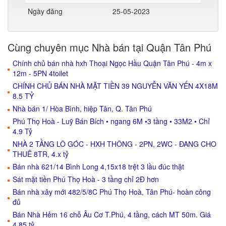
Ngày đăng
25-05-2023
Cùng chuyên mục Nhà bán tại Quận Tân Phú
Chính chủ bán nhà hxh Thoại Ngọc Hầu Quận Tân Phú - 4m x
12m - 5PN 4toilet
CHÍNH CHỦ BÁN NHÀ MẶT TIỀN 39 NGUYỄN VĂN YẾN 4X18M
8.5 TỶ
Nhà bán 1/ Hòa Bình, hiệp Tân, Q. Tân Phú
Phú Thọ Hoà - Luỹ Bán Bích • ngang 6M •3 tầng • 33M2 • Chỉ
4.9 Tỷ
NHÀ 2 TẦNG LÔ GÓC - HXH THÔNG - 2PN, 2WC - ĐANG CHO
THUÊ 8TR, 4.x tỷ
Bán nhà 621/14 Bình Long 4,15x18 trệt 3 lầu đúc thật
Sát mặt tiền Phú Thọ Hoà - 3 tầng chỉ 2Đ hơn
Bán nhà xây mới 482/5/8C Phú Thọ Hoà, Tân Phú- hoàn công
đủ
Bán Nhà Hẻm 16 chỗ Âu Cơ T.Phú, 4 tầng, cách MT 50m. Giá
4.85 tỷ