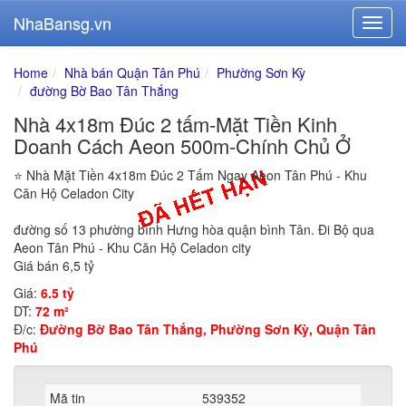
NhaBansg.vn
Home
Nhà bán Quận Tân Phú
Phường Sơn Kỳ
đường Bờ Bao Tân Thắng
Nhà 4x18m Đúc 2 tấm-Mặt Tiền Kinh
Doanh Cách Aeon 500m-Chính Chủ Ở
⭐️ Nhà Mặt Tiền 4x18m Đúc 2 Tấm Ngay Aeon Tân Phú - Khu
Căn Hộ Celadon City
đường số 13 phường bình Hưng hòa quận bình Tân. Đi Bộ qua
Aeon Tân Phú - Khu Căn Hộ Celadon city
Giá bán 6,5 tỷ
Giá:
6.5 tỷ
DT:
72 m²
Đ/c:
Đường Bờ Bao Tân Thắng, Phường Sơn Kỳ, Quận Tân
Phú
Mã tin
539352