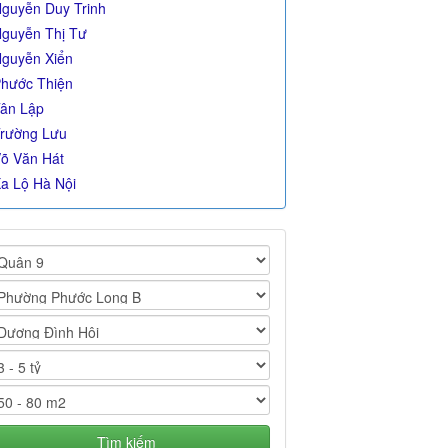
guyễn Duy Trinh
guyễn Thị Tư
guyễn Xiển
hước Thiện
ân Lập
rường Lưu
õ Văn Hát
a Lộ Hà Nội
Tìm kiếm