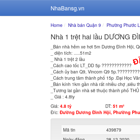
NhaBansg.vn
Home
Nhà bán Quận 9
Phường Phước L
Nhà 1 trệt hai lầu DƯƠNG 
_Bán nhà hẻm xe hơi 5m Dương Đình Hội, Qu
_ diện tích: .....51m2
_ Nhà 1 trệt 2 lầu
_Cách cao tốc LT_DD 5p ????????????
_Cách ủy ban Q9, Vincom Q9 5p.????????
_Cách trung tâm thành phố 15p .Đại Học V
_Bán kính 1km gần nhà rất nhiều chợ ,siêu
_Tương lai gần nhà sẽ thuộc thành phố THỦ Đ
_ Giá : 4.8ty
Giá:
4.8 tỷ
DT:
51 m²
Đ/c:
Đường Dương Đình Hội, Phường Phướ
Mã tin
439879
Ngày đăng
28-12-2020