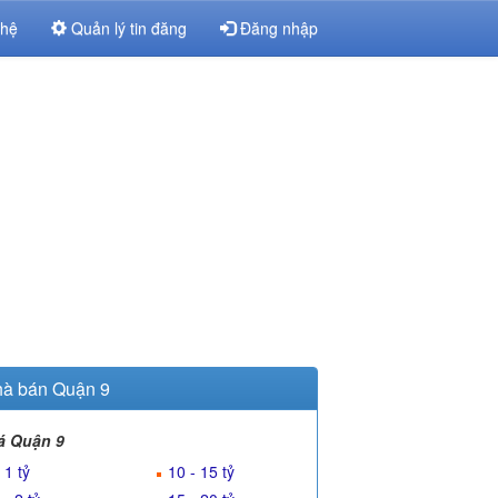
 hệ
Quản lý tin đăng
Đăng nhập
à bán Quận 9
á Quận 9
 1 tỷ
10 - 15 tỷ