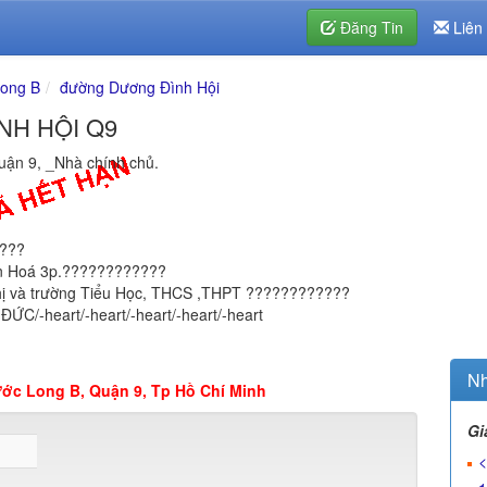
Đăng Tin
Liên
ong B
đường Dương Đình Hội
ĐÌNH HỘI Q9
ận 9, _Nhà chính chủ.
????
ăn Hoá 3p.????????????
 thị và trường Tiểu Học, THCS ,THPT ????????????
ỨC/-heart/-heart/-heart/-heart/-heart
Nh
c Long B, Quận 9, Tp Hồ Chí Minh
Gi
<