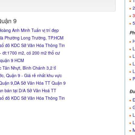
1
2
3
Quận 9
5
oàng Anh Minh Tuấn vị trí đẹp
Ph
y là Phường Long Trường, TP.HCM
H
 sổ đỏ KDC Sở Văn Hóa Thông Tin
L
- dt:1700 m2, có 200 m2 thổ cư
L
c quận 9 HCM
L
c Tân Nhựt, Bình Chánh 3,2 tỉ
L
, Quận 9 - Giá rẻ nhất khu vực
P
 Quận 9,DA Sở Văn Hóa TT Quận 9
ần bán tại D/A Sở Văn Hoá TT
Đư
 sổ đỏ KDC Sở Văn Hóa Thông Tin
Đ
G
L
L
M