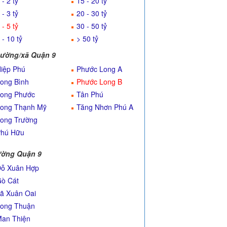
 - 2 tỷ
15 - 20 tỷ
 - 3 tỷ
20 - 30 tỷ
 - 5 tỷ
30 - 50 tỷ
 - 10 tỷ
> 50 tỷ
ường/xã Quận 9
iệp Phú
Phước Long A
ong Bình
Phước Long B
ong Phước
Tân Phú
ong Thạnh Mỹ
Tăng Nhơn Phú A
ong Trường
hú Hữu
ờng Quận 9
ỗ Xuân Hợp
ò Cát
ã Xuân Oai
ong Thuận
an Thiện