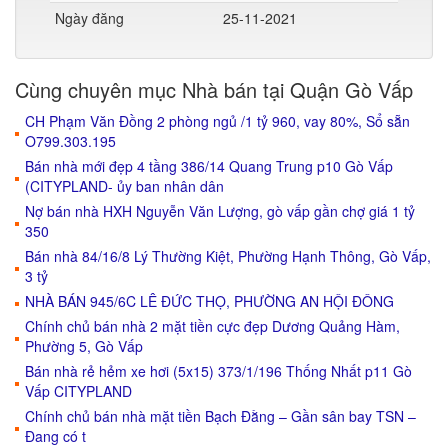
Ngày đăng
25-11-2021
Cùng chuyên mục Nhà bán tại Quận Gò Vấp
CH Phạm Văn Đồng 2 phòng ngủ /1 tỷ 960, vay 80%, Sổ sẵn
O799.303.195
Bán nhà mới đẹp 4 tầng 386/14 Quang Trung p10 Gò Vấp
(CITYPLAND- ủy ban nhân dân
Nợ bán nhà HXH Nguyễn Văn Lượng, gò vấp gần chợ giá 1 tỷ
350
Bán nhà 84/16/8 Lý Thường Kiệt, Phường Hạnh Thông, Gò Vấp,
3 tỷ
NHÀ BÁN 945/6C LÊ ĐỨC THỌ, PHƯỜNG AN HỘI ĐÔNG
Chính chủ bán nhà 2 mặt tiền cực đẹp Dương Quảng Hàm,
Phường 5, Gò Vấp
Bán nhà rẻ hẻm xe hơi (5x15) 373/1/196 Thống Nhất p11 Gò
Vấp CITYPLAND
Chính chủ bán nhà mặt tiền Bạch Đằng – Gần sân bay TSN –
Đang có t