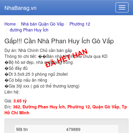
NhaBansg.vn
Home
Nhà bán Quận Gò Vấp
Phường 12
đường Phan Huy Ích
Gấp!!! Cần Nhà Phan Huy Ích Gò Vấp
Dự án: Nhà Chính Chủ cần bán gấp
Thông tin chi tiết: ��Bán nhà chính chủ chưa qua KD
�Bộ hồ sơ đẹp, nhà mới đang trống
�Sổ đầy đủ
�Dt 3.5x9.25 3 phòng ngủ 2toilet
�Có bếp nấu ăn riêng
�Gia 3tỷ xxx ( giá có thể thương lượng)
Liên hệ:
Giá:
3.65 tỷ
Đ/c:
362, Đường Phan Huy Ích, Phường 12, Quận Gò Vấp, Tp
Hồ Chí Minh
Mã tin
479889