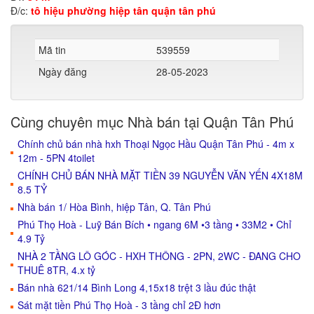
Đ/c:
tô hiệu phường hiệp tân quận tân phú
Mã tin
539559
Ngày đăng
28-05-2023
Cùng chuyên mục Nhà bán tại Quận Tân Phú
Chính chủ bán nhà hxh Thoại Ngọc Hầu Quận Tân Phú - 4m x
12m - 5PN 4toilet
CHÍNH CHỦ BÁN NHÀ MẶT TIỀN 39 NGUYỄN VĂN YẾN 4X18M
8.5 TỶ
Nhà bán 1/ Hòa Bình, hiệp Tân, Q. Tân Phú
Phú Thọ Hoà - Luỹ Bán Bích • ngang 6M •3 tầng • 33M2 • Chỉ
4.9 Tỷ
NHÀ 2 TẦNG LÔ GÓC - HXH THÔNG - 2PN, 2WC - ĐANG CHO
THUÊ 8TR, 4.x tỷ
Bán nhà 621/14 Bình Long 4,15x18 trệt 3 lầu đúc thật
Sát mặt tiền Phú Thọ Hoà - 3 tầng chỉ 2Đ hơn