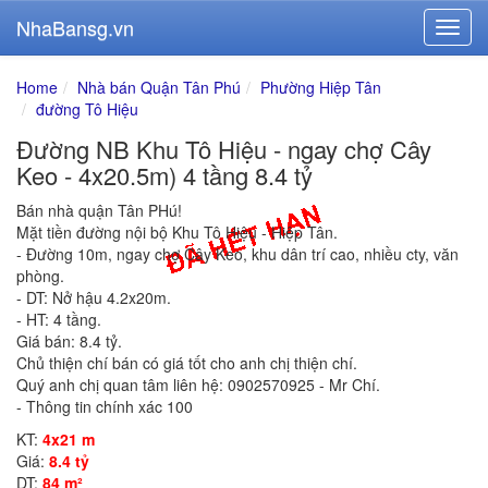
NhaBansg.vn
Home
Nhà bán Quận Tân Phú
Phường Hiệp Tân
đường Tô Hiệu
Đường NB Khu Tô Hiệu - ngay chợ Cây
Keo - 4x20.5m) 4 tầng 8.4 tỷ
Bán nhà quận Tân PHú!
Mặt tiền đường nội bộ Khu Tô Hiệu - Hiệp Tân.
- Đường 10m, ngay chợ Cây Keo, khu dân trí cao, nhiều cty, văn
phòng.
- DT: Nở hậu 4.2x20m.
- HT: 4 tầng.
Giá bán: 8.4 tỷ.
Chủ thiện chí bán có giá tốt cho anh chị thiện chí.
Quý anh chị quan tâm liên hệ: 0902570925 - Mr Chí.
- Thông tin chính xác 100
KT:
4x21 m
Giá:
8.4 tỷ
DT:
84 m²