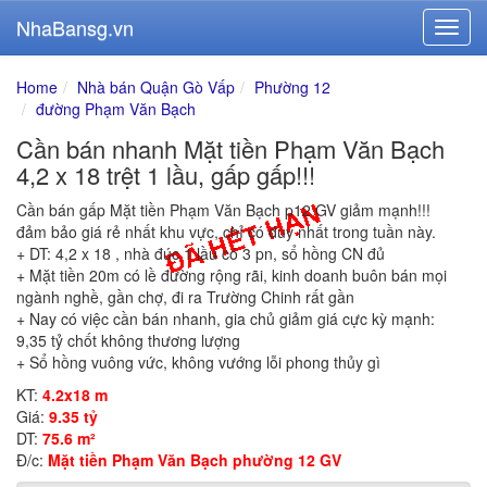
NhaBansg.vn
Home
Nhà bán Quận Gò Vấp
Phường 12
đường Phạm Văn Bạch
Cần bán nhanh Mặt tiền Phạm Văn Bạch
4,2 x 18 trệt 1 lầu, gấp gấp!!!
Cần bán gấp Mặt tiền Phạm Văn Bạch p12 GV giảm mạnh!!!
đảm bảo giá rẻ nhất khu vực, chỉ có duy nhất trong tuần này.
+ DT: 4,2 x 18 , nhà đúc 1 lầu có 3 pn, sổ hồng CN đủ
+ Mặt tiền 20m có lề đường rộng rãi, kinh doanh buôn bán mọi
ngành nghề, gần chợ, đi ra Trường Chinh rất gần
+ Nay có việc cần bán nhanh, gia chủ giảm giá cực kỳ mạnh:
9,35 tỷ chốt không thương lượng
+ Sổ hồng vuông vức, không vướng lỗi phong thủy gì
KT:
4.2x18 m
Giá:
9.35 tỷ
DT:
75.6 m²
Đ/c:
Mặt tiền Phạm Văn Bạch phường 12 GV