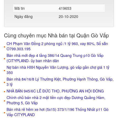
Mã tin
419653
Ngày đăng
20-10-2020
Cùng chuyên mục Nhà bán tại Quận Gò Vấp
CH Phạm Văn Đồng 2 phòng ngủ /1 tỷ 960, vay 80%, Sổ sẵn
O799.303.195
Bán nhà mới đẹp 4 tầng 386/14 Quang Trung p10 Gò Vấp
(CITYPLAND- ủy ban nhân dân
Nợ bán nhà HXH Nguyễn Văn Lượng, gò vấp gần chợ giá 1 tỷ
350
Bán nhà 84/16/8 Lý Thường Kiệt, Phường Hạnh Thông, Gò Vấp,
3 tỷ
NHÀ BÁN 945/6C LÊ ĐỨC THỌ, PHƯỜNG AN HỘI ĐÔNG
Chính chủ bán nhà 2 mặt tiền cực đẹp Dương Quảng Hàm,
Phường 5, Gò Vấp
Bán nhà rẻ hẻm xe hơi (5x15) 373/1/196 Thống Nhất p11 Gò
Vấp CITYPLAND