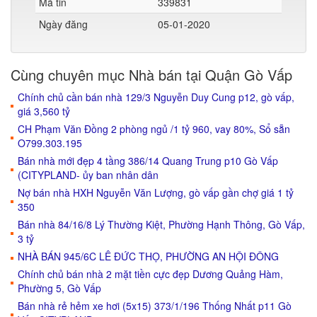
Mã tin
339831
Ngày đăng
05-01-2020
Cùng chuyên mục Nhà bán tại Quận Gò Vấp
Chính chủ cần bán nhà 129/3 Nguyễn Duy Cung p12, gò vấp,
giá 3,560 tỷ
CH Phạm Văn Đồng 2 phòng ngủ /1 tỷ 960, vay 80%, Sổ sẵn
O799.303.195
Bán nhà mới đẹp 4 tầng 386/14 Quang Trung p10 Gò Vấp
(CITYPLAND- ủy ban nhân dân
Nợ bán nhà HXH Nguyễn Văn Lượng, gò vấp gần chợ giá 1 tỷ
350
Bán nhà 84/16/8 Lý Thường Kiệt, Phường Hạnh Thông, Gò Vấp,
3 tỷ
NHÀ BÁN 945/6C LÊ ĐỨC THỌ, PHƯỜNG AN HỘI ĐÔNG
Chính chủ bán nhà 2 mặt tiền cực đẹp Dương Quảng Hàm,
Phường 5, Gò Vấp
Bán nhà rẻ hẻm xe hơi (5x15) 373/1/196 Thống Nhất p11 Gò