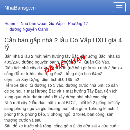
NhaBansg.vn
Home
Nhà bán Quận Gò Vấp
Phường 17
đường Nguyễn Oanh
Cần bán gấp nhà 2 lầu Gò Vấp HXH giá 4
tỷ
Bán nhà 2 lầu 2 mặt hẻm hướng tây Bắc và hướng Bắc, nhà số
405/23/3 đường nguyễn oanh, Phường 17. Quận Gò Vấp.
Diện tích nhà xây dựng 3,2 x 17m (nở hậu phía sau nhà 3,8m) +
cổng để xe trước nhà rộng 9m2 , tổng diện tích 64m2.
diện tích Xây Dựng: diện tíchSD: 165 m2
Hẻm xe tải đi từ đường số 5 vào, đường trước nhà 5m, có sân
để xe hơi, 1 mặt Hướng Bắc và 1 mặt hướng Tây Bắc. tiện ích
xung quanh là dự án phân lô xây dựng nhà phố cao cấp.
Nhà mới xây 2 lầu đúc thật + mái BTCT, thiết kế 2 giếng trời lấy
sáng phòng ngủ và gió thoáng mát, nhà gồm 1phòng khách, 1
phòng thờ, phòng bếp, 3 phòng ngủ, 2 toilet, ban công, sân
thượng trước và sau.
Sân để xe trước nhà rộng, cổng gồm 2 lớp cửa sắt + cửa cuốn