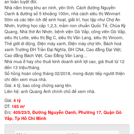
an toàn tuyệt đối.
Nhà nằm trong khu an ninh, yên tĩnh. Cách đường Nguyễn
Oanh & đường số 5 khoảng 100m, nhà cách siêu thị Winmart
50m và các tiện ích để sinh hoạt, giải trí, học tập như Chợ An
Nhơn, trường học cấp 1,2,3, mầm non chuẩn Quốc Tế, Chùa Kỳ
Quang, Nhà thờ An Nhơn, bệnh viện Gò Vấp, công viên Gò Vấp,
siêu thị Lotte, siêu thị Big C, siêu thị Văn Lang, siêu thị Vincom,
Thế giới di động, Điện máy xanh, Điện máy chợ lớn, Bách hoá
xanh Trường ĐH Trần Đại Nghĩa, ĐH CN4, Cao đẳng Đại Việt,
Cao đẳng Bách Việt, Cao Đẳng Văn Lang…
Nhà mua ở hay cho thuê kinh doanh sinh lợi cao, giá thuê từ 12
đến 13 triệu/tháng.
Sổ hồng hoàn công tháng 02/2018, mong được tiếp người thiện
chí đến xem mua nhà.
Giá: 4 tỷ, bao công chứng sang tên.
Liên hệ: anh Quang Anh chính chủ để xem nhà.
Giá:
4 tỷ
DT:
165 m²
Đ/c:
405/23/3, Đường Nguyễn Oanh, Phường 17, Quận Gò
Vấp, Tp Hồ Chí Minh