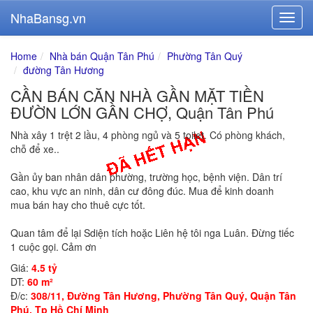
NhaBansg.vn
Home
Nhà bán Quận Tân Phú
Phường Tân Quý
đường Tân Hương
CẦN BÁN CĂN NHÀ GẦN MẶT TIỀN
ĐƯỜN LỚN GẦN CHỢ, Quận Tân Phú
Nhà xây 1 trệt 2 lầu, 4 phòng ngủ và 5 toilet. Có phòng khách,
chỗ để xe..
Gần ủy ban nhân dân phường, trường học, bệnh viện. Dân trí
cao, khu vực an ninh, dân cư đông đúc. Mua để kinh doanh
mua bán hay cho thuê cực tốt.
Quan tâm để lại Sdiện tích hoặc Liên hệ tôi nga Luân. Đừng tiếc
1 cuộc gọi. Cảm ơn
Giá:
4.5 tỷ
DT:
60 m²
Đ/c:
308/11, Đường Tân Hương, Phường Tân Quý, Quận Tân
Phú, Tp Hồ Chí Minh