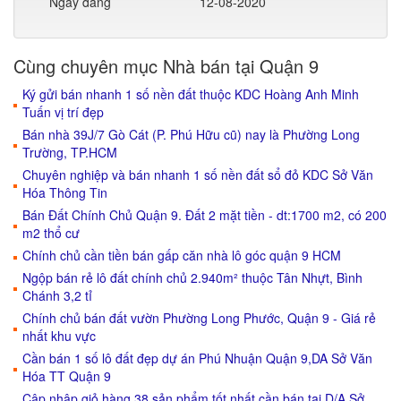
Ngày đăng
12-08-2020
Cùng chuyên mục Nhà bán tại Quận 9
Ký gửi bán nhanh 1 số nền đất thuộc KDC Hoàng Anh Minh
Tuấn vị trí đẹp
Bán nhà 39J/7 Gò Cát (P. Phú Hữu cũ) nay là Phường Long
Trường, TP.HCM
Chuyên nghiệp và bán nhanh 1 số nền đất sổ đỏ KDC Sở Văn
Hóa Thông Tin
Bán Đất Chính Chủ Quận 9. Đất 2 mặt tiền - dt:1700 m2, có 200
m2 thổ cư
Chính chủ cần tiền bán gấp căn nhà lô góc quận 9 HCM
Ngộp bán rẻ lô đất chính chủ 2.940m² thuộc Tân Nhựt, Bình
Chánh 3,2 tỉ
Chính chủ bán đất vườn Phường Long Phước, Quận 9 - Giá rẻ
nhất khu vực
Cần bán 1 số lô đất đẹp dự án Phú Nhuận Quận 9,DA Sở Văn
Hóa TT Quận 9
Cập nhập giỏ hàng 38 sản phẩm tốt nhất cần bán tại D/A Sở