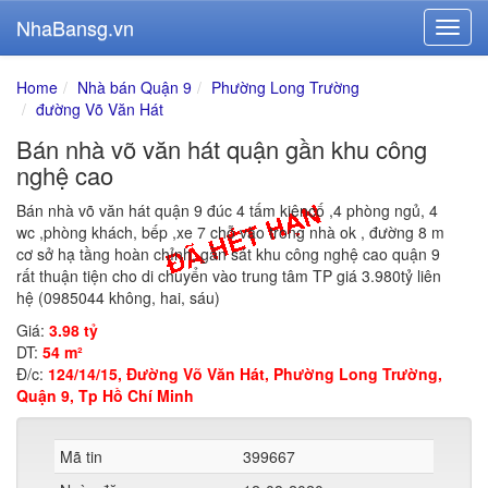
NhaBansg.vn
Home
Nhà bán Quận 9
Phường Long Trường
đường Võ Văn Hát
Bán nhà võ văn hát quận gần khu công
nghệ cao
Bán nhà võ văn hát quận 9 đúc 4 tấm kiêncố ,4 phòng ngủ, 4
wc ,phòng khách, bếp ,xe 7 chỗ vào trong nhà ok , đường 8 m
cơ sở hạ tầng hoàn chỉnh, gần sát khu công nghệ cao quận 9
rất thuận tiện cho di chuyển vào trung tâm TP giá 3.980tỷ liên
hệ (0985044 không, hai, sáu)
Giá:
3.98 tỷ
DT:
54 m²
Đ/c:
124/14/15, Đường Võ Văn Hát, Phường Long Trường,
Quận 9, Tp Hồ Chí Minh
Mã tin
399667