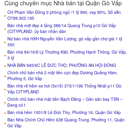
Cùng chuyên mục Nhà bán tại Quận Gò Vấp
CH Phạm Văn Đồng 2 phòng ngủ /1 tỷ 960, vay 80%, Sổ sẵn
O799.303.195
Bán nhà mới đẹp 4 tầng 386/14 Quang Trung p10 Gò Vấp
(CITYPLAND- ủy ban nhân dân
Nợ bán nhà HXH Nguyễn Văn Lượng, gò vấp gần chợ giá 1 tỷ
350
Bán nhà 84/16/8 Lý Thường Kiệt, Phường Hạnh Thông, Gò Vấp,
3 tỷ
NHÀ BÁN 945/6C LÊ ĐỨC THỌ, PHƯỜNG AN HỘI ĐÔNG
Chính chủ bán nhà 2 mặt tiền cực đẹp Dương Quảng Hàm,
Phường 5, Gò Vấp
Bán nhà rẻ hẻm xe hơi (5x15) 373/1/196 Thống Nhất p11 Gò
Vấp CITYPLAND
Chính chủ bán nhà mặt tiền Bạch Đằng – Gần sân bay TSN –
Đang có t
Bán nhà hẻm 1001/8 Lê Đức Thọ, Phường 16, Quận Gò Vấp
Bán Nhà Chính Chủ Hẻm 638 Quang Trung, Phường 11, Quận
Gò Vấp