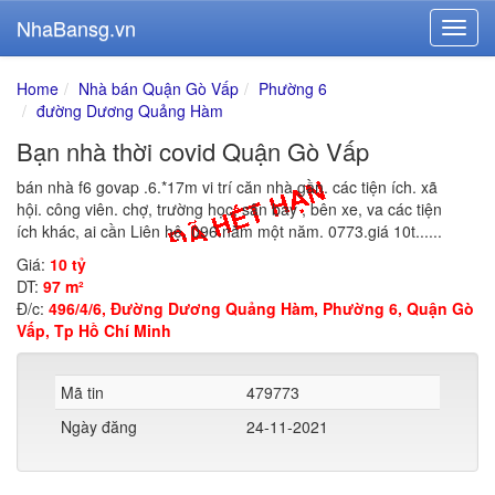
NhaBansg.vn
Home
Nhà bán Quận Gò Vấp
Phường 6
đường Dương Quảng Hàm
Bạn nhà thời covid Quận Gò Vấp
bán nhà f6 govap .6.*17m vi trí căn nhà gần. các tiện ích. xã
hội. công viên. chợ, trường học, sân bay , bên xe, va các tiện
ích khác, ai cần Liên hệ. 096.năm một năm. 0773.giá 10t......
Giá:
10 tỷ
DT:
97 m²
Đ/c:
496/4/6, Đường Dương Quảng Hàm, Phường 6, Quận Gò
Vấp, Tp Hồ Chí Minh
Mã tin
479773
Ngày đăng
24-11-2021