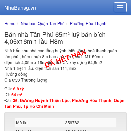
NhaBansg.vn
Home
Nhà bán Quận Tân Phú
Phường Hòa Thạnh
Bán nhà Tân Phú 65m² luỹ bán bích
4,05x16m 1 lầu H8m
Nhà bÁn khu nhà cao tầng huỳnh thiện lộc p hoà thạnh quận
tân phú , hẻm nhựa 8m bao an ninh ( cách MT 50m )
diện tích 4,05m x 16m diện tíchCN xây dựng 64,8m2
Nhà 1 trệt 1 lầu. diện tích sàn 111,3m2
Hướng đông
Giá 6ty8 Thương lượng
Giá:
6.8 tỷ
DT:
64 m²
Đ/c:
36, Đường Huỳnh Thiện Lộc, Phường Hòa Thạnh, Quận
Tân Phú, Tp Hồ Chí Minh
Mã tin
359782