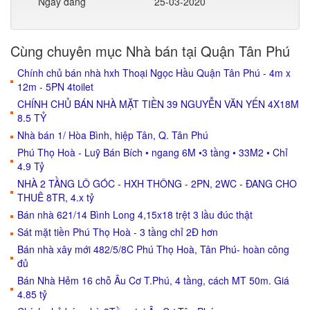
Ngày đăng
25-03-2020
Cùng chuyên mục Nhà bán tại Quận Tân Phú
Chính chủ bán nhà hxh Thoại Ngọc Hầu Quận Tân Phú - 4m x
12m - 5PN 4toilet
CHÍNH CHỦ BÁN NHÀ MẶT TIỀN 39 NGUYỄN VĂN YẾN 4X18M
8.5 TỶ
Nhà bán 1/ Hòa Bình, hiệp Tân, Q. Tân Phú
Phú Thọ Hoà - Luỹ Bán Bích • ngang 6M •3 tầng • 33M2 • Chỉ
4.9 Tỷ
NHÀ 2 TẦNG LÔ GÓC - HXH THÔNG - 2PN, 2WC - ĐANG CHO
THUÊ 8TR, 4.x tỷ
Bán nhà 621/14 Bình Long 4,15x18 trệt 3 lầu đúc thật
Sát mặt tiền Phú Thọ Hoà - 3 tầng chỉ 2Đ hơn
Bán nhà xây mới 482/5/8C Phú Thọ Hoà, Tân Phú- hoàn công
đủ
Bán Nhà Hẻm 16 chỗ Âu Cơ T.Phú, 4 tầng, cách MT 50m. Giá
4.85 tỷ