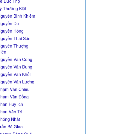
ê Đức Thọ
ý Thường Kiệt
guyễn Bỉnh Khiêm
guyễn Du
guyên Hồng
guyễn Thái Sơn
guyễn Thượng
iền
guyễn Văn Công
guyễn Văn Dung
guyễn Văn Khối
guyễn Văn Lượng
hạm Văn Chiêu
hạm Văn Đồng
han Huy Ích
han Văn Trị
hống Nhất
rần Bá Giao