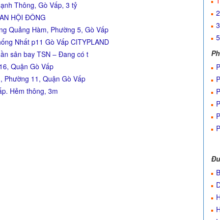
1
ạnh Thông, Gò Vấp, 3 tỷ
2
 AN HỘI ĐÔNG
3
ương Quảng Hàm, Phường 5, Gò Vấp
5
 Thống Nhất p11 Gò Vấp CITYPLAND
Ph
Gần sân bay TSN – Đang có t
 16, Quận Gò Vấp
P
, Phường 11, Quận Gò Vấp
P
ấp. Hẻm thông, 3m
P
P
P
P
Đư
B
H