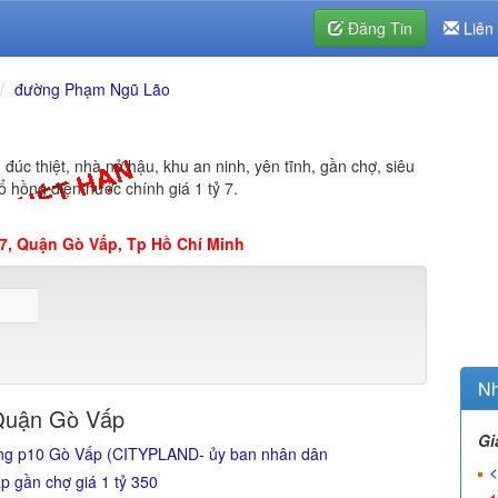
Đăng Tin
Liên
đường Phạm Ngũ Lão
đúc thiệt, nhà nở hậu, khu an ninh, yên tĩnh, gần chợ, siêu
ổ hồng điện nước chính giá 1 tỷ 7.
7, Quận Gò Vấp, Tp Hồ Chí Minh
Nh
Quận Gò Vấp
Gi
ung p10 Gò Vấp (CITYPLAND- ủy ban nhân dân
<
 gần chợ giá 1 tỷ 350