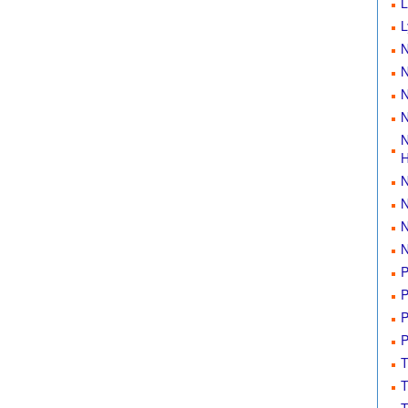
L
L
N
N
N
N
N
H
N
N
N
N
P
P
P
P
T
T