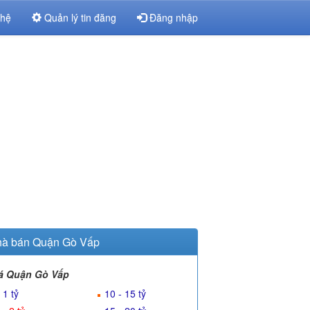
 hệ
Quản lý tin đăng
Đăng nhập
à bán Quận Gò Vấp
á Quận Gò Vấp
 1 tỷ
10 - 15 tỷ