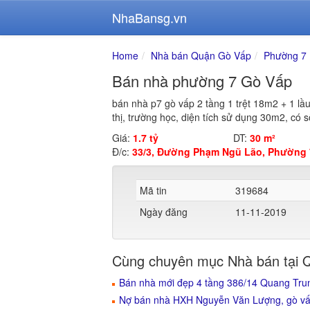
NhaBansg.vn
Home
Nhà bán Quận Gò Vấp
Phường 7
Bán nhà phường 7 Gò Vấp
bán nhà p7 gò vấp 2 tầng 1 trệt 18m2 + 1 lầu 
thị, trường học, diện tích sử dụng 30m2, có s
Giá:
1.7 tỷ
DT:
30 m²
Đ/c:
33/3, Đường Phạm Ngũ Lão, Phường 
Mã tin
319684
Ngày đăng
11-11-2019
Cùng chuyên mục Nhà bán tại 
Bán nhà mới đẹp 4 tầng 386/14 Quang Tr
Nợ bán nhà HXH Nguyễn Văn Lượng, gò vấp