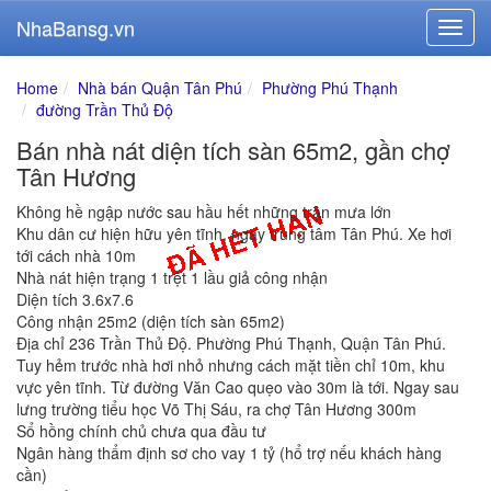
NhaBansg.vn
Home
Nhà bán Quận Tân Phú
Phường Phú Thạnh
đường Trần Thủ Độ
Bán nhà nát diện tích sàn 65m2, gần chợ
Tân Hương
Không hề ngập nước sau hầu hết những trận mưa lớn
Khu dân cư hiện hữu yên tĩnh, ngay trung tâm Tân Phú. Xe hơi
tới cách nhà 10m
Nhà nát hiện trạng 1 trệt 1 lầu giả công nhận
Diện tích 3.6x7.6
Công nhận 25m2 (diện tích sàn 65m2)
Địa chỉ 236 Trần Thủ Độ. Phường Phú Thạnh, Quận Tân Phú.
Tuy hẻm trước nhà hơi nhỏ nhưng cách mặt tiền chỉ 10m, khu
vực yên tĩnh. Từ đường Văn Cao quẹo vào 30m là tới. Ngay sau
lưng trường tiểu học Võ Thị Sáu, ra chợ Tân Hương 300m
Sổ hồng chính chủ chưa qua đầu tư
Ngân hàng thẩm định sơ cho vay 1 tỷ (hổ trợ nếu khách hàng
cần)