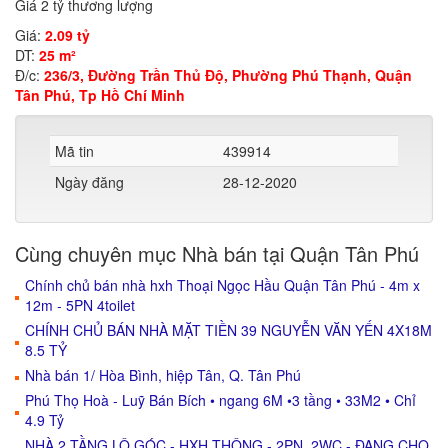
Giá 2 tỷ thương lượng
Giá:
2.09 tỷ
DT:
25 m²
Đ/c:
236/3, Đường Trần Thủ Độ, Phường Phú Thạnh, Quận
Tân Phú, Tp Hồ Chí Minh
Mã tin
439914
Ngày đăng
28-12-2020
Cùng chuyên mục Nhà bán tại Quận Tân Phú
Chính chủ bán nhà hxh Thoại Ngọc Hầu Quận Tân Phú - 4m x
12m - 5PN 4toilet
CHÍNH CHỦ BÁN NHÀ MẶT TIỀN 39 NGUYỄN VĂN YẾN 4X18M
8.5 TỶ
Nhà bán 1/ Hòa Bình, hiệp Tân, Q. Tân Phú
Phú Thọ Hoà - Luỹ Bán Bích • ngang 6M •3 tầng • 33M2 • Chỉ
4.9 Tỷ
NHÀ 2 TẦNG LÔ GÓC - HXH THÔNG - 2PN, 2WC - ĐANG CHO