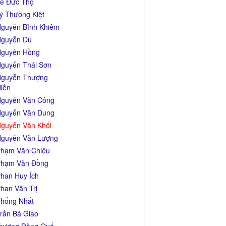
ê Đức Thọ
ý Thường Kiệt
guyễn Bỉnh Khiêm
guyễn Du
guyên Hồng
guyễn Thái Sơn
guyễn Thượng
iền
guyễn Văn Công
guyễn Văn Dung
guyễn Văn Khối
guyễn Văn Lượng
hạm Văn Chiêu
hạm Văn Đồng
han Huy Ích
han Văn Trị
hống Nhất
rần Bá Giao