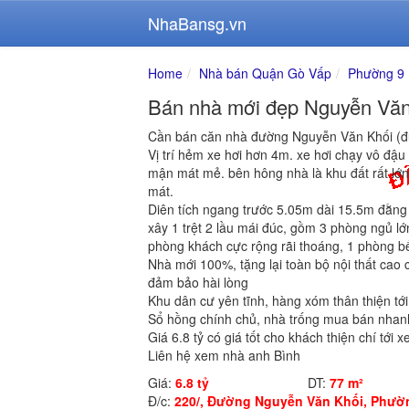
NhaBansg.vn
Home
Nhà bán Quận Gò Vấp
Phường 9
Bán nhà mới đẹp Nguyễn Văn
Cần bán căn nhà đường Nguyễn Văn Khối (đ
Vị trí hẻm xe hơi hơn 4m. xe hơi chạy vô đậu
mận mát mẻ. bên hông nhà là khu đất rất lớ
mát.
Diên tích ngang trước 5.05m dài 15.5m đằng
xây 1 trệt 2 lầu mái đúc, gồm 3 phòng ngủ lớ
phòng khách cực rộng rãi thoáng, 1 phòng b
Nhà mới 100%, tặng lại toàn bộ nội thất cao cấ
đảm bảo hài lòng
Khu dân cư yên tĩnh, hàng xóm thân thiện tới 
Sổ hồng chính chủ, nhà trống mua bán nhan
Giá 6.8 tỷ có giá tốt cho khách thiện chí tới
Liên hệ xem nhà anh Bình
Giá:
6.8 tỷ
DT:
77 m²
Đ/c:
220/, Đường Nguyễn Văn Khối, Phườn