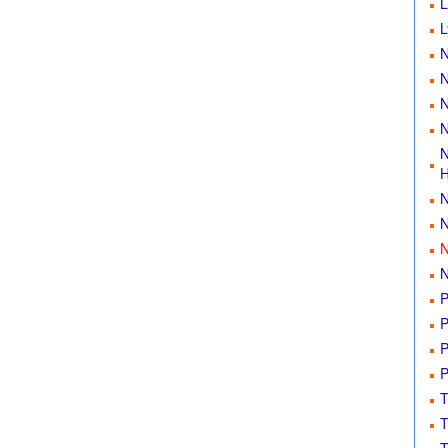
L
L
N
N
N
N
N
H
N
N
N
N
P
P
P
P
T
T