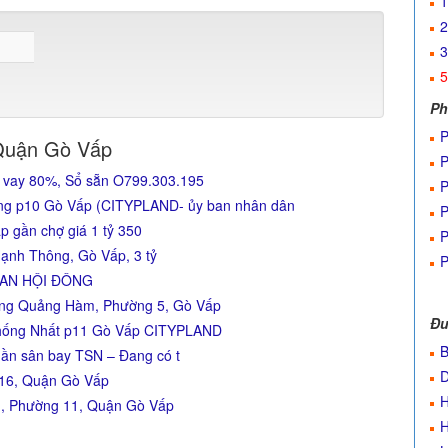
1
2
3
5
Ph
P
Quận Gò Vấp
P
 vay 80%, Sổ sẵn O799.303.195
P
ung p10 Gò Vấp (CITYPLAND- ủy ban nhân dân
P
 gần chợ giá 1 tỷ 350
P
ạnh Thông, Gò Vấp, 3 tỷ
P
 AN HỘI ĐÔNG
ương Quảng Hàm, Phường 5, Gò Vấp
Đư
 Thống Nhất p11 Gò Vấp CITYPLAND
B
Gần sân bay TSN – Đang có t
 16, Quận Gò Vấp
, Phường 11, Quận Gò Vấp
H