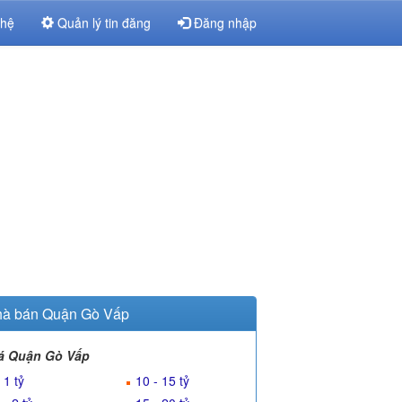
 hệ
Quản lý tin đăng
Đăng nhập
à bán Quận Gò Vấp
á Quận Gò Vấp
 1 tỷ
10 - 15 tỷ