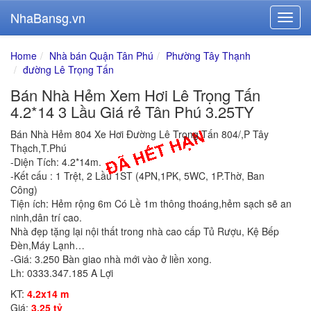
NhaBansg.vn
Home
Nhà bán Quận Tân Phú
Phường Tây Thạnh
đường Lê Trọng Tấn
Bán Nhà Hẻm Xem Hơi Lê Trọng Tấn
4.2*14 3 Lầu Giá rẻ Tân Phú 3.25TY
Bán Nhà Hẻm 804 Xe Hơi Đường Lê Trọng Tấn 804/,P Tây
Thạch,T.Phú
-Diện Tích: 4.2*14m.
-Kết cấu : 1 Trệt, 2 Lầu 1ST (4PN,1PK, 5WC, 1P.Thờ, Ban
Công)
Tiện ích: Hẻm rộng 6m Có Lề 1m thông thoáng,hẻm sạch sẽ an
ninh,dân trí cao.
Nhà đẹp tặng lại nội thất trong nhà cao cấp Tủ Rượu, Kệ Bếp
Đèn,Máy Lạnh…
-Giá: 3.250 Bàn giao nhà mới vào ở liền xong.
Lh: 0333.347.185 A Lợi
KT:
4.2x14 m
Giá:
3.25 tỷ