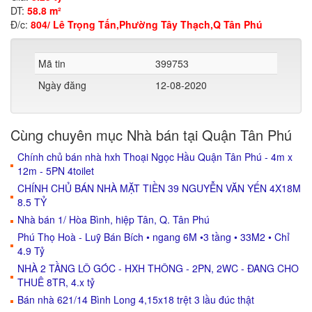
DT:
58.8 m²
Đ/c:
804/ Lê Trọng Tấn,Phường Tây Thạch,Q Tân Phú
Mã tin
399753
Ngày đăng
12-08-2020
Cùng chuyên mục Nhà bán tại Quận Tân Phú
Chính chủ bán nhà hxh Thoại Ngọc Hầu Quận Tân Phú - 4m x
12m - 5PN 4toilet
CHÍNH CHỦ BÁN NHÀ MẶT TIỀN 39 NGUYỄN VĂN YẾN 4X18M
8.5 TỶ
Nhà bán 1/ Hòa Bình, hiệp Tân, Q. Tân Phú
Phú Thọ Hoà - Luỹ Bán Bích • ngang 6M •3 tầng • 33M2 • Chỉ
4.9 Tỷ
NHÀ 2 TẦNG LÔ GÓC - HXH THÔNG - 2PN, 2WC - ĐANG CHO
THUÊ 8TR, 4.x tỷ
Bán nhà 621/14 Bình Long 4,15x18 trệt 3 lầu đúc thật