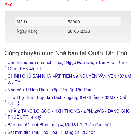
Phú
Mã tin
539601
Ngày đăng
28-05-2023
Cùng chuyên mục Nhà bán tại Quận Tân Phú
Chính chủ bán nhà hxh Thoại Ngọc Hầu Quận Tân Phú - 4m x
12m - 5PN 4toilet
CHÍNH CHỦ BÁN NHÀ MẶT TIỀN 39 NGUYỄN VĂN YẾN 4X18M
8.5 TỶ
Nhà bán 1/ Hòa Bình, hiệp Tân, Q. Tân Phú
Phú Thọ Hoà - Luỹ Bán Bích • ngang 6M •3 tầng • 33M2 • Chỉ
4.9 Tỷ
NHÀ 2 TẦNG LÔ GÓC - HXH THÔNG - 2PN, 2WC - ĐANG CHO
THUÊ 8TR, 4.x tỷ
Bán nhà 621/14 Bình Long 4,15x18 trệt 3 lầu đúc thật
Sát mặt tiền Phú Thọ Hoà - 3 tầng chỉ 2Đ hơn