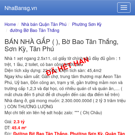
NhaBansg.vn
Home
Nhà bán Quận Tân Phú
Phường Sơn Kỳ
đường Bờ Bao Tân Thắng
BÁN NHÀ GẤP ( ), Bờ Bao Tân Thắng,
Sơn Kỳ, Tân Phú
Nhà 1 xẹt ngang 2.5x11, có giấy tờ chính chủ đầy đủ gồm : 1
trệt, 1 lầu, 2 toilet, có ban công trước sau
Diện tích xây dựng: 22,7m2; Diện tích sàn: 45,4m2
Ngay khu sầm uất: Gần chợ, trung tâm thương mại Aeon Tân
Phú, Uỷ ban, Đồn công an, trạm y tế, gần trường mầm non và
trường cấp 1,2,3 và đại học, có nhiều quán cf và quán ăn,.... (
mất chưa đến 5 phút để di chuyển đến các địa điểm kể trên)
Nhà đang ở, giá mong muốn: 2.300.000.000đ ( 2 tỷ 3 trăm triệu
) CÒN THƯƠNG LƯỢNG
Mọi chi tiết xin liên hệ sdt hoặc zalo: *** ( Chị Châu)
Giá:
2.3 tỷ
DT:
45.4 m²
Đ/c:
Đường Bờ Bao Tân Thắng, Phường Sơn Kỳ, Quận Tân