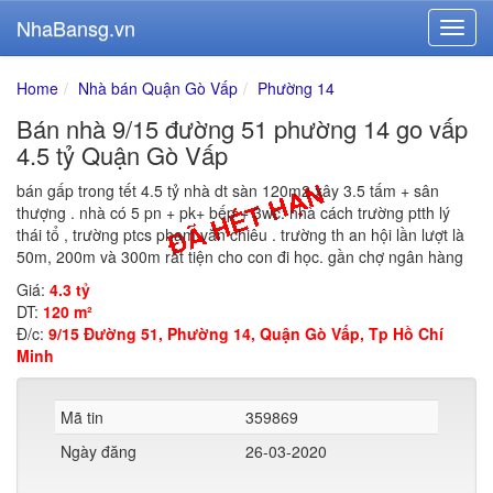
NhaBansg.vn
Home
Nhà bán Quận Gò Vấp
Phường 14
Bán nhà 9/15 đường 51 phường 14 go vấp
4.5 tỷ Quận Gò Vấp
bán gấp trong tết 4.5 tỷ nhà dt sàn 120m2 xây 3.5 tấm + sân
thượng . nhà có 5 pn + pk+ bếp + 3wc. nhà cách trường ptth lý
thái tổ , trường ptcs phạm văn chiêu . trường th an hội lần lượt là
50m, 200m và 300m rất tiện cho con đi học. gần chợ ngân hàng
Giá:
4.3 tỷ
DT:
120 m²
Đ/c:
9/15 Đường 51, Phường 14, Quận Gò Vấp, Tp Hồ Chí
Minh
Mã tin
359869
Ngày đăng
26-03-2020