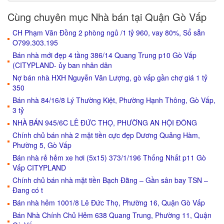
Cùng chuyên mục Nhà bán tại Quận Gò Vấp
CH Phạm Văn Đồng 2 phòng ngủ /1 tỷ 960, vay 80%, Sổ sẵn
O799.303.195
Bán nhà mới đẹp 4 tầng 386/14 Quang Trung p10 Gò Vấp
(CITYPLAND- ủy ban nhân dân
Nợ bán nhà HXH Nguyễn Văn Lượng, gò vấp gần chợ giá 1 tỷ
350
Bán nhà 84/16/8 Lý Thường Kiệt, Phường Hạnh Thông, Gò Vấp,
3 tỷ
NHÀ BÁN 945/6C LÊ ĐỨC THỌ, PHƯỜNG AN HỘI ĐÔNG
Chính chủ bán nhà 2 mặt tiền cực đẹp Dương Quảng Hàm,
Phường 5, Gò Vấp
Bán nhà rẻ hẻm xe hơi (5x15) 373/1/196 Thống Nhất p11 Gò
Vấp CITYPLAND
Chính chủ bán nhà mặt tiền Bạch Đằng – Gần sân bay TSN –
Đang có t
Bán nhà hẻm 1001/8 Lê Đức Thọ, Phường 16, Quận Gò Vấp
Bán Nhà Chính Chủ Hẻm 638 Quang Trung, Phường 11, Quận