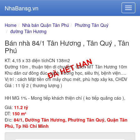
NhaBansg.vn
Home
Nhà bán Quận Tân Phú
Phường Tân Quý
đường Tân Hương
Bán nhà 84/1 Tân Hương , Tân Quý , Tân
Phú
KT: 4,15 x 33 diện tíchCN 138m2
Đường 10m , thuận tiện di chuyễn , Cách MT Tân Hương 10m
Khu dân cư đông đúc, cạnh trường học, siêu thị, bệnh viện….
Vị trí : cách Mặt tiền chỉ mấy chục mét, phù hợp xây ks, CHDV
Giá : 11 tỷ 2 ( thương lượng )
HH MG 1% - Mong tiếp khách thiện chí ( ko tiếp quảng cáo ),
Giá:
11.2 tỷ
DT:
150 m²
Đ/c:
84/1, Đường Tân Hương, Phường Tân Quý, Quận Tân
Phú, Tp Hồ Chí Minh