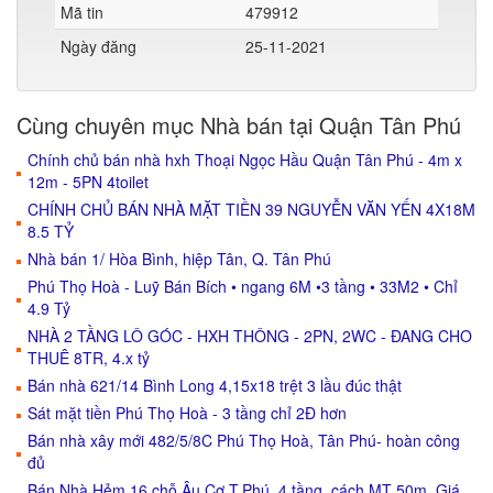
Mã tin
479912
Ngày đăng
25-11-2021
Cùng chuyên mục Nhà bán tại Quận Tân Phú
Chính chủ bán nhà hxh Thoại Ngọc Hầu Quận Tân Phú - 4m x
12m - 5PN 4toilet
CHÍNH CHỦ BÁN NHÀ MẶT TIỀN 39 NGUYỄN VĂN YẾN 4X18M
8.5 TỶ
Nhà bán 1/ Hòa Bình, hiệp Tân, Q. Tân Phú
Phú Thọ Hoà - Luỹ Bán Bích • ngang 6M •3 tầng • 33M2 • Chỉ
4.9 Tỷ
NHÀ 2 TẦNG LÔ GÓC - HXH THÔNG - 2PN, 2WC - ĐANG CHO
THUÊ 8TR, 4.x tỷ
Bán nhà 621/14 Bình Long 4,15x18 trệt 3 lầu đúc thật
Sát mặt tiền Phú Thọ Hoà - 3 tầng chỉ 2Đ hơn
Bán nhà xây mới 482/5/8C Phú Thọ Hoà, Tân Phú- hoàn công
đủ
Bán Nhà Hẻm 16 chỗ Âu Cơ T.Phú, 4 tầng, cách MT 50m. Giá