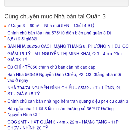
Cùng chuyên mục Nhà bán tại Quận 3
? Quận 3 – 60m² – Nhà mới 5PN – Chốt 4,9 tỷ
Chính chủ bán tòa nhà 575/10 điện biên phủ quận 3 Dt
6,5x16,5l giá32t
BÁN NHÀ 262/26 CÁCH MẠNG THÁNG 8, PHƯỜNG NHIÊU lỘC
GIÁM 15 TỶ - MT NGUYỄN THỊ MINH KHAI, Q.3 - 4m x 23m -
GIÁ 3X TỶ
Q3 CHỈ 4TỶ850 chính chủ bán căn hộ cao cấp
Bán Nhà 563/49 Nguyễn Đình Chiểu, P2, Q3, 3tầng nhà mới
vào ở ngay
NHÀ 704/74 NGUYỄN ĐÌNH CHIỂU - 25M2 - 1T,1 LỬNG, 2L,
ST - GIÁ 6,15 TỶ
Chính chủ cần bán nhà ngõ hẻm trần quang diệu p14 cũ quận 3
Bán gấp nhà 1 triệt 3 lầu + sân thượng số 362/17 Đường
Nguyễn Đình Chi
GÓC 2MT - HXT QUẬN 3 - 4m x 22m - HẦM/6 TẦNG - 11P
CHDV - NHỈNH 20 TỶ