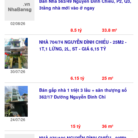
Bán Nhà 563/49 Nguyễn Đình Chiểu, P2, Q3,
3tầng nhà mới vào ở ngay
02/08/26
8.5 tỷ
33.8 m²
NHÀ 704/74 NGUYỄN ĐÌNH CHIỂU - 25M2 -
1T,1 LỬNG, 2L, ST - GIÁ 6,15 TỶ
30/07/26
6.15 tỷ
25 m²
Bán gấp nhà 1 triệt 3 lầu + sân thượng số
362/17 Đường Nguyễn Đình Chi
24/07/26
15 tỷ
36 m²