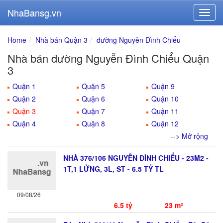
NhaBansg.vn
Home
Nhà bán Quận 3
đường Nguyễn Đình Chiểu
Nhà bán đường Nguyễn Đình Chiểu Quận
3
Quận 1
Quận 5
Quận 9
Quận 2
Quận 6
Quận 10
Quận 3
Quận 7
Quận 11
Quận 4
Quận 8
Quận 12
--> Mở rộng
NHÀ 376/106 NGUYỄN ĐÌNH CHIỂU - 23M2 -
1T,1 LỬNG, 3L, ST - 6.5 TỶ TL
09/08/26
6.5 tỷ
23 m²