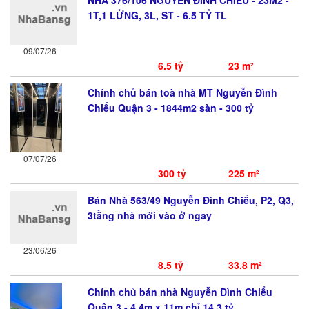
NHÀ 376/106 NGUYỄN ĐÌNH CHIỂU - 23M2 -
1T,1 LỬNG, 3L, ST - 6.5 TỶ TL
09/07/26
6.5 tỷ
23 m²
Chính chủ bán toà nhà MT Nguyễn Đình
Chiểu Quận 3 - 1844m2 sàn - 300 tỷ
07/07/26
300 tỷ
225 m²
Bán Nhà 563/49 Nguyễn Đình Chiểu, P2, Q3,
3tầng nhà mới vào ở ngay
23/06/26
8.5 tỷ
33.8 m²
Chính chủ bán nhà Nguyễn Đình Chiểu
Quận 3 - 4,4m x 11m chỉ 14,3 tỷ