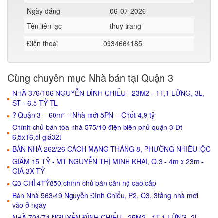
Ngày đăng
06-07-2026
Tên liên lạc
thuy trang
Điện thoại
0934664185
Cùng chuyên mục Nhà bán tại Quận 3
NHÀ 376/106 NGUYỄN ĐÌNH CHIỂU - 23M2 - 1T,1 LỬNG, 3L,
ST - 6.5 TỶ TL
? Quận 3 – 60m² – Nhà mới 5PN – Chốt 4,9 tỷ
Chính chủ bán tòa nhà 575/10 điện biên phủ quận 3 Dt
6,5x16,5l giá32t
BÁN NHÀ 262/26 CÁCH MẠNG THÁNG 8, PHƯỜNG NHIÊU lỘC
GIÁM 15 TỶ - MT NGUYỄN THỊ MINH KHAI, Q.3 - 4m x 23m -
GIÁ 3X TỶ
Q3 CHỈ 4TỶ850 chính chủ bán căn hộ cao cấp
Bán Nhà 563/49 Nguyễn Đình Chiểu, P2, Q3, 3tầng nhà mới
vào ở ngay
NHÀ 704/74 NGUYỄN ĐÌNH CHIỂU - 25M2 - 1T,1 LỬNG, 2L,