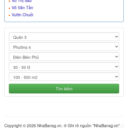
Võ Thị Sáu
Võ Văn Tần
Vườn Chuối
Tìm kiếm
Copyright © 2026 NhaBansg.vn. ® Ghi rõ nguồn "NhaBansg.vn"