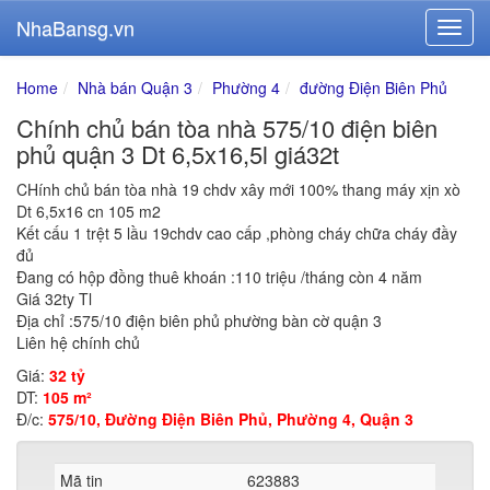
NhaBansg.vn
Home
Nhà bán Quận 3
Phường 4
đường Điện Biên Phủ
Chính chủ bán tòa nhà 575/10 điện biên
phủ quận 3 Dt 6,5x16,5l giá32t
CHính chủ bán tòa nhà 19 chdv xây mới 100% thang máy xịn xò
Dt 6,5x16 cn 105 m2
Kết cấu 1 trệt 5 lầu 19chdv cao cấp ,phòng cháy chữa cháy đầy
đủ
Đang có hộp đồng thuê khoán :110 triệu /tháng còn 4 năm
Giá 32ty Tl
Địa chỉ :575/10 điện biên phủ phường bàn cờ quận 3
Liên hệ chính chủ
Giá:
32 tỷ
DT:
105 m²
Đ/c:
575/10, Đường Điện Biên Phủ, Phường 4, Quận 3
Mã tin
623883