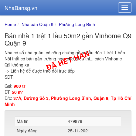
NhaBansg.vn
Home
Nhà bán Quận 9
Phường Long Bình
Bán nhà 1 trệt 1 lầu 50m2 gần Vinhome Q9
Quận 9
Nhà có số nhà quận, có công chứng gồm 1lầu đúc 1 trệt 1 bếp.
Nội thất cơ bản gần trường học, chợ, siêu thị... cách Vinhome
Q9 không xa
=> Liên hệ để được trao đổi trực tiếp
SĐT:
Giá:
900 tr
DT:
50 m²
Đ/c:
37A, Đường Số 3, Phường Long Bình, Quận 9, Tp Hồ Chí
Minh
Mã tin
479876
Ngày đăng
25-11-2021