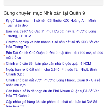
Cùng chuyên mục Nhà bán tại Quận 9
Ký gửi bán nhanh 1 số nền đất thuộc KDC Hoàng Anh Minh
Tuấn vị trí đẹp
Bán nhà 39J/7 Gò Cát (P. Phú Hữu cũ) nay là Phường Long
Trường, TP.HCM
Chuyên nghiệp và bán nhanh 1 số nền đất sổ đỏ KDC Sở Văn
Hóa Thông Tin
Bán Đất Chính Chủ Quận 9. Đất 2 mặt tiền - dt:1700 m2, có 200
m2 thổ cư
Chính chủ cần tiền bán gấp căn nhà lô góc quận 9 HCM
Ngộp bán rẻ lô đất chính chủ 2.940m² thuộc Tân Nhựt, Bình
Chánh 3,2 tỉ
Chính chủ bán đất vườn Phường Long Phước, Quận 9 - Giá rẻ
nhất khu vực
Cần bán 1 số lô đất đẹp dự án Phú Nhuận Quận 9,DA Sở Văn
Hóa TT Quận 9
Cập nhập giỏ hàng 38 sản phẩm tốt nhất cần bán tại D/A Sở
Văn Hoá TT