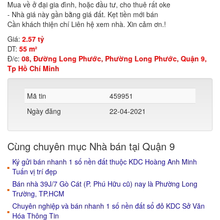
Mua về ở đại gia đình, hoặc đầu tư, cho thuê rất oke
- Nhà giá này gần bằng giá đất. Kẹt tiền mới bán
Cần khách thiện chí Liên hệ xem nhà. Xin cảm ơn.!
Giá:
2.57 tỷ
DT:
55 m²
Đ/c:
08, Đường Long Phước, Phường Long Phước, Quận 9,
Tp Hồ Chí Minh
Mã tin
459951
Ngày đăng
22-04-2021
Cùng chuyên mục Nhà bán tại Quận 9
Ký gửi bán nhanh 1 số nền đất thuộc KDC Hoàng Anh Minh
Tuấn vị trí đẹp
Bán nhà 39J/7 Gò Cát (P. Phú Hữu cũ) nay là Phường Long
Trường, TP.HCM
Chuyên nghiệp và bán nhanh 1 số nền đất sổ đỏ KDC Sở Văn
Hóa Thông Tin