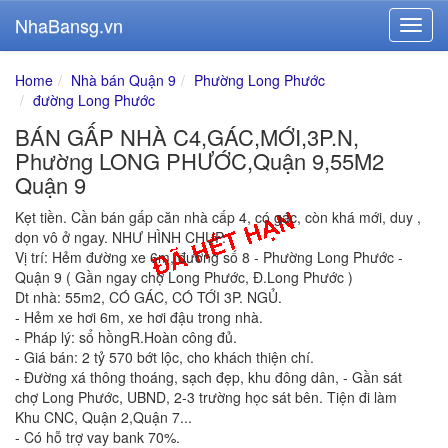
NhaBansg.vn
Home
Nhà bán Quận 9
Phường Long Phước
đường Long Phước
BÁN GẤP NHÀ C4,GÁC,MỚI,3P.N,
Phường LONG PHƯỚC,Quận 9,55M2
Quận 9
Kẹt tiền. Cần bán gấp căn nhà cấp 4, có gác, còn khá mới, duy ,
dọn vô ở ngay. NHƯ HÌNH CHỤP.
Vị trí: Hẻm đường xe 6m, đường số 8 - Phường Long Phước -
Quận 9 ( Gần ngay chợ Long Phước, Đ.Long Phước )
Dt nhà: 55m2, CÓ GÁC, CÓ TỚI 3P. NGỦ.
- Hẻm xe hơi 6m, xe hơi đậu trong nhà.
- Pháp lý: sổ hồngR.Hoàn công đủ.
- Giá bán: 2 tỷ 570 bớt lộc, cho khách thiện chí.
- Đường xá thông thoáng, sạch đẹp, khu đông dân, - Gần sát
chợ Long Phước, UBND, 2-3 trường học sát bên. Tiện đi làm
Khu CNC, Quận 2,Quận 7...
- Có hỗ trợ vay bank 70%.