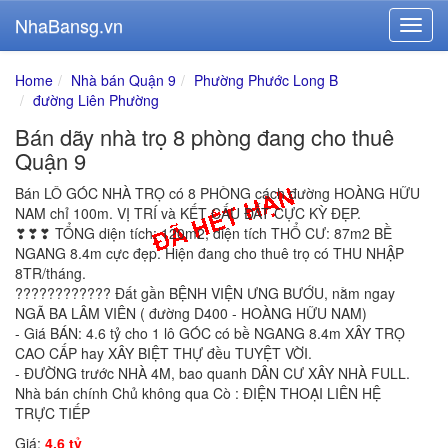
NhaBansg.vn
Home
Nhà bán Quận 9
Phường Phước Long B
đường Liên Phường
Bán dãy nhà trọ 8 phòng đang cho thuê
Quận 9
Bán LÔ GÓC NHÀ TRỌ có 8 PHÒNG cách đường HOÀNG HỮU
NAM chỉ 100m. VỊ TRÍ và KẾT CẤU ĐẤT CỰC KỲ ĐẸP.
❣❣❣ TỔNG diện tích: 120m2, diện tích THỔ CƯ: 87m2 BỀ
NGANG 8.4m cực đẹp. Hiện đang cho thuê trọ có THU NHẬP
8TR/tháng.
???????????? Đất gần BỆNH VIỆN ƯNG BƯỚU, nằm ngay
NGÃ BA LÂM VIÊN ( đường D400 - HOÀNG HỮU NAM)
- Giá BÁN: 4.6 tỷ cho 1 lô GÓC có bề NGANG 8.4m XÂY TRỌ
CAO CẤP hay XÂY BIỆT THỰ đều TUYỆT VỜI.
- ĐƯỜNG trước NHÀ 4M, bao quanh DÂN CƯ XÂY NHÀ FULL.
Nhà bán chính Chủ không qua Cò : ĐIỆN THOẠI LIÊN HỆ
TRỰC TIẾP
Giá:
4.6 tỷ