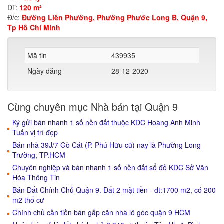
DT:
120 m²
Đ/c:
Đường Liên Phường, Phường Phước Long B, Quận 9,
Tp Hồ Chí Minh
Mã tin
439935
Ngày đăng
28-12-2020
Cùng chuyên mục Nhà bán tại Quận 9
Ký gửi bán nhanh 1 số nền đất thuộc KDC Hoàng Anh Minh
Tuấn vị trí đẹp
Bán nhà 39J/7 Gò Cát (P. Phú Hữu cũ) nay là Phường Long
Trường, TP.HCM
Chuyên nghiệp và bán nhanh 1 số nền đất sổ đỏ KDC Sở Văn
Hóa Thông Tin
Bán Đất Chính Chủ Quận 9. Đất 2 mặt tiền - dt:1700 m2, có 200
m2 thổ cư
Chính chủ cần tiền bán gấp căn nhà lô góc quận 9 HCM