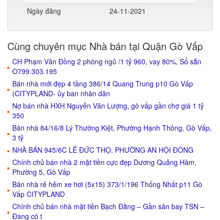
Ngày đăng
24-11-2021
Cùng chuyên mục Nhà bán tại Quận Gò Vấp
CH Phạm Văn Đồng 2 phòng ngủ /1 tỷ 960, vay 80%, Sổ sẵn
O799.303.195
Bán nhà mới đẹp 4 tầng 386/14 Quang Trung p10 Gò Vấp
(CITYPLAND- ủy ban nhân dân
Nợ bán nhà HXH Nguyễn Văn Lượng, gò vấp gần chợ giá 1 tỷ
350
Bán nhà 84/16/8 Lý Thường Kiệt, Phường Hạnh Thông, Gò Vấp,
3 tỷ
NHÀ BÁN 945/6C LÊ ĐỨC THỌ, PHƯỜNG AN HỘI ĐÔNG
Chính chủ bán nhà 2 mặt tiền cực đẹp Dương Quảng Hàm,
Phường 5, Gò Vấp
Bán nhà rẻ hẻm xe hơi (5x15) 373/1/196 Thống Nhất p11 Gò
Vấp CITYPLAND
Chính chủ bán nhà mặt tiền Bạch Đằng – Gần sân bay TSN –
Đang có t