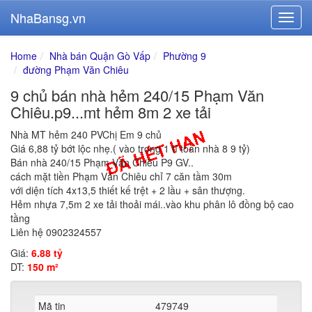
NhaBansg.vn
Home
Nhà bán Quận Gò Vấp
Phường 9
đường Phạm Văn Chiêu
9 chủ bán nhà hẻm 240/15 Phạm Văn
Chiêu.p9...mt hẻm 8m 2 xe tải
Nhà MT hẻm 240 PVChị Em 9 chủ
Giá 6,88 tỷ bớt lộc nhẹ.( vào trong 1 tí toàn nhà 8 9 tỷ)
Bán nhà 240/15 Phạm Văn Chiêu P9 GV..
cách mặt tiền Phạm Văn Chiêu chỉ 7 căn tầm 30m
với diện tích 4x13,5 thiết kế trệt + 2 lầu + sân thượng.
Hẻm nhựa 7,5m 2 xe tải thoải mái..vào khu phân lô đồng bộ cao
tầng
Liên hệ 0902324557
Giá:
6.88 tỷ
DT:
150 m²
Mã tin
479749