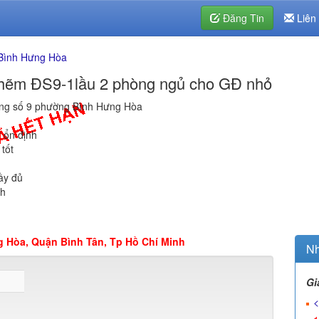
Đăng Tin
Liên
Bình Hưng Hòa
ẽm ĐS9-1lầu 2 phòng ngủ cho GĐ nhỏ
ng số 9 phường Bình Hưng Hòa
 ổn định
tốt
ầy đủ
nh
 Hòa, Quận Bình Tân, Tp Hồ Chí Minh
Nh
Gi
<