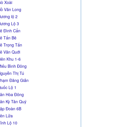
ò Xoài
ồ Văn Long
ương lộ 2
ương Lộ 3
ê Đình Cẩn
ê Tấn Bê
ê Trọng Tấn
ê Văn Quới
iên Khu 1-6
iếu Bình Đông
guyễn Thị Tú
hạm Đăng Giản
uốc Lộ 1
ân Hòa Đông
ân Kỳ Tân Quý
ập Đoàn 6B
ên Lửa
ỉnh Lộ 10