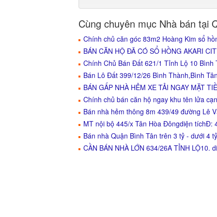
Cùng chuyên mục Nhà bán tại 
Chính chủ căn góc 83m2 Hoàng Kim sổ hồn
BÁN CĂN HỘ ĐÃ CÓ SỔ HỒNG AKARI CITY -
Chính Chủ Bán Đất 621/1 Tỉnh Lộ 10 Bình
Bán Lô Đất 399/12/26 Bình Thành,Bình Tâ
BÁN GẤP NHÀ HẺM XE TẢI NGAY MẶT TIỀ
Chính chủ bán căn hộ ngay khu tên lửa cạn
Bán nhà hẻm thông 8m 439/49 đường Lê V
MT nội bộ 445/x Tân Hòa Đôngdiện tíchĐ
Bán nhà Quận Bình Tân trên 3 tỷ - dưới 4 t
CẦN BÁN NHÀ LỚN 634/26A TỈNH LỘ10. diệ