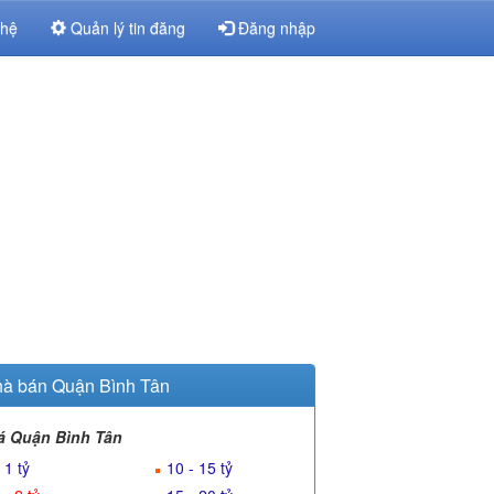
 hệ
Quản lý tin đăng
Đăng nhập
à bán Quận Bình Tân
á Quận Bình Tân
 1 tỷ
10 - 15 tỷ