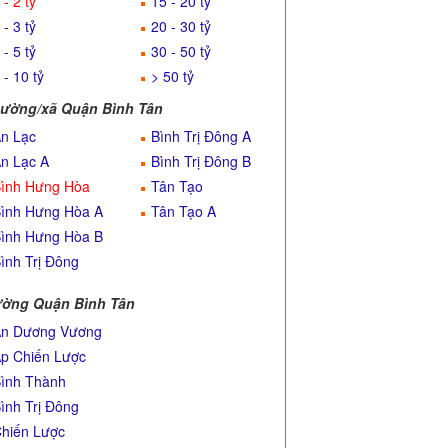
 - 2 tỷ
15 - 20 tỷ
 - 3 tỷ
20 - 30 tỷ
 - 5 tỷ
30 - 50 tỷ
 - 10 tỷ
> 50 tỷ
ường/xã Quận Bình Tân
n Lạc
Bình Trị Đông A
n Lạc A
Bình Trị Đông B
ình Hưng Hòa
Tân Tạo
ình Hưng Hòa A
Tân Tạo A
ình Hưng Hòa B
ình Trị Đông
ờng Quận Bình Tân
n Dương Vương
p Chiến Lược
ình Thành
ình Trị Đông
hiến Lược