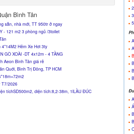
1
2
Quận Bình Tân
3
5
g sẵn, nhà mới, TT 950tr ở ngay
 121 m2 3 phòng ngủ /3toilet
Ph
 Tân
A
n 4*14M2 Hẻm Xe Hơi 3ty
A
N GÒ XOÀI -DT 4x12m - 4 TẦNG
B
h Aeon Bình Tân giá rẻ
B
ăn Quới, Bình Trị Đông, TP HCM
B
: 4*18m=72m2
B
ỷ T7/2026
Đư
n tíchSD500m2, diện tích:8,2-38m, 1lLẦU ĐÚC
A
Ấ
B
B
C