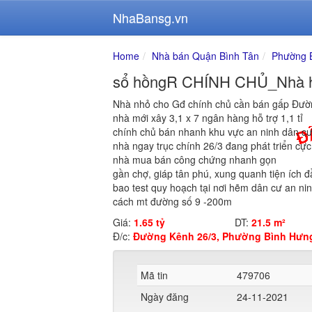
NhaBansg.vn
Home
Nhà bán Quận Bình Tân
Phường 
sổ hồngR CHÍNH CHỦ_Nhà h
Nhà nhỏ cho Gđ chính chủ cần bán gấp Đườ
nhà mới xây 3,1 x 7 ngân hàng hỗ trợ 1,1 tỉ
chính chủ bán nhanh khu vực an ninh dân cư
nhà ngay trục chính 26/3 đang phát triển cực 
nhà mua bán công chứng nhanh gọn
gần chợ, giáp tân phú, xung quanh tiện ích đ
bao test quy hoạch tại nơi hẽm dân cư an ni
cách mt đường số 9 -200m
Giá:
1.65 tỷ
DT:
21.5 m²
Đ/c:
Đường Kênh 26/3, Phường Bình Hưng
Mã tin
479706
Ngày đăng
24-11-2021