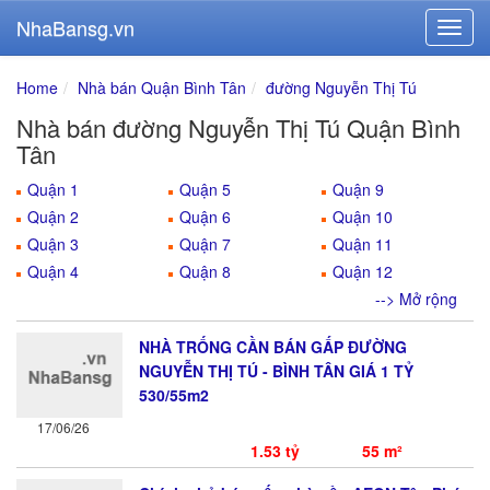
NhaBansg.vn
Home
Nhà bán Quận Bình Tân
đường Nguyễn Thị Tú
Nhà bán đường Nguyễn Thị Tú Quận Bình
Tân
Quận 1
Quận 5
Quận 9
Quận 2
Quận 6
Quận 10
Quận 3
Quận 7
Quận 11
Quận 4
Quận 8
Quận 12
--> Mở rộng
NHÀ TRỐNG CẦN BÁN GẤP ĐƯỜNG
NGUYỄN THỊ TÚ - BÌNH TÂN GIÁ 1 TỶ
530/55m2
17/06/26
1.53 tỷ
55 m²