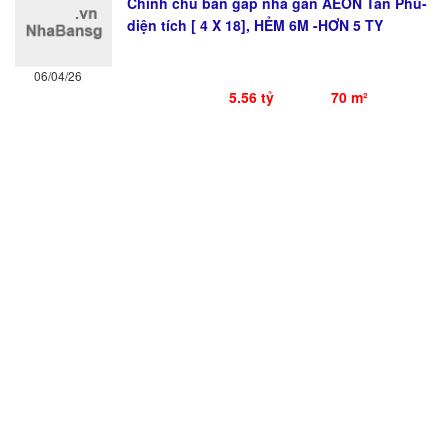
Chính chủ bán gấp nhà gần AEON Tân Phú-
diện tích [ 4 X 18], HẺM 6M -HƠN 5 TY
06/04/26
5.56 tỷ
70 m²