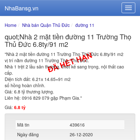
NhaBansg.vn
Home
Nhà bán Quận Thủ Đức
đường 11
quot;Nhà 2 mặt tiền đường 11 Trường Thọ
Thủ Đức 6.8ty/91 m2
"Nhà 2 mặt tiền đường 11 Trường Thọ Thủ Đức 6.8ty/91 m2
vị trí nằm đường 11 Trường Thọ, Thủ Đức.
Nhà 1 trệt 2 lầu sân thượng, thiêt kế sang trọng, nội thất cao
cấp.
Diện tích đất: 6.21x 14.65=91 m2
sổ hồng hoàn chỉnh.
Giá: 6.8 tỷ thương lượng.
Liên hệ: 0916 829 079 gặp Phạm Gia."
Giá:
6.8 tỷ
Mã tin
439616
Ngày đăng
26-12-2020