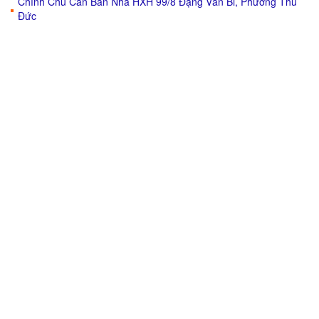
Chính Chủ Cần Bán Nhà HXH 99/8 Đặng Văn Bi, Phường Thủ
Đức