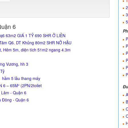
1
2
3
5
Quận 6
Ph
q6 63m2 GIÁ 1 TỶ 690 SHR Ở LIỀN
P
g Tâm Q6. DT Khủng 80m2 SHR NỞ HẬU
P
, Hẻm 5m, diện tích 51m2 ngang 4.3m
P
P
ơng Vương, hh 3
P
 Tỷ
P
 hầm 5 lầu thang máy
 – 65M² (2PN/2toilet
Đư
ú Lâm - Quận 6
A
à Đông - Quận 6
B
C
C
H