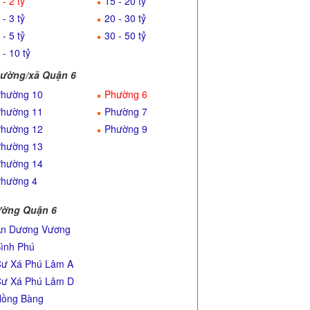
 - 2 tỷ
15 - 20 tỷ
 - 3 tỷ
20 - 30 tỷ
 - 5 tỷ
30 - 50 tỷ
 - 10 tỷ
ường/xã Quận 6
hường 10
Phường 6
hường 11
Phường 7
hường 12
Phường 9
hường 13
hường 14
hường 4
ờng Quận 6
n Dương Vương
ình Phú
ư Xá Phú Lâm A
ư Xá Phú Lâm D
ồng Bàng