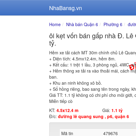
NhaBansg.vn
Home
Nhà bán Quận 6
Phường 6
đườ
ôi kẹt vốn bán gấp nhà Đ. Lê
tỷ.
Hẻm xe tải cách MT 30m chính chủ Lê Quan
+ Diện tích: 4.5mx12.4m, hẻm 8m.
+ Kết cấu: 1 trệt 1 lầu, 3 phòng ngủ, 4WC, 
+ Hẻm thông xe tải ra vào thoải mái, cách mặ
ban.
+ Khu an ninh không xô bồ.
+ Sổ hồng riêng, bao sang tên trong ngày, 
Giá TT: 1.1 tỷ không có chi phí cho môi giới
Miễn tiếp cò
KT:
4.5x12.4 m
Giá:
1.1 tỷ
Đ/c:
đường lê quang sung , p6, quận 6
Mã tin
479676