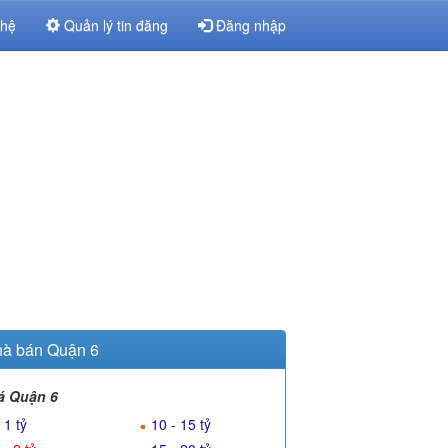
 hệ
Quản lý tin đăng
Đăng nhập
à bán Quận 6
á Quận 6
 1 tỷ
10 - 15 tỷ