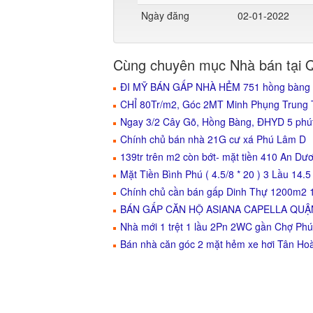
Ngày đăng
02-01-2022
Cùng chuyên mục Nhà bán tại 
ĐI MỸ BÁN GẤP NHÀ HẺM 751 hồng bàng 
CHỈ 80Tr/m2, Góc 2MT Minh Phụng Trun
Ngay 3/2 Cây Gõ, Hồng Bàng, ĐHYD 5 phút
Chính chủ bán nhà 21G cư xá Phú Lâm D
139tr trên m2 còn bớt- mặt tiền 410 An Dư
Mặt Tiền Bình Phú ( 4.5/8 * 20 ) 3 Lầu 14.5
Chính chủ cần bán gấp Dinh Thự 1200m2 1
BÁN GẤP CĂN HỘ ASIANA CAPELLA QUẬN 6
Nhà mới 1 trệt 1 lầu 2Pn 2WC gần Chợ Ph
Bán nhà căn góc 2 mặt hẻm xe hơi Tân Ho