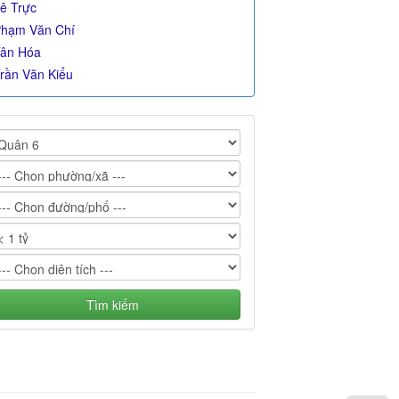
ê Trực
hạm Văn Chí
ân Hóa
rần Văn Kiểu
Tìm kiếm