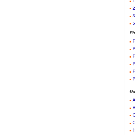
1
2
3
5
Ph
P
P
P
P
P
P
Đư
A
B
C
C
H