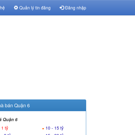
 hệ
Quản lý tin đăng
Đăng nhập
à bán Quận 6
á Quận 6
 1 tỷ
10 - 15 tỷ