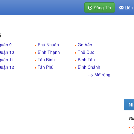
Đăng Tin
Liên
6
uận 9
Phú Nhuận
Gò Vấp
uận 10
Bình Thạnh
Thủ Đức
uận 11
Tân Bình
Bình Tân
uận 12
Tân Phú
Bình Chánh
--> Mở rộng
Nh
Gi
<