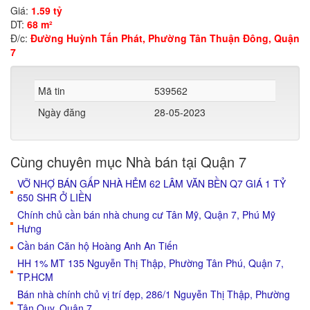
Giá:
1.59 tỷ
DT:
68 m²
Đ/c:
Đường Huỳnh Tấn Phát, Phường Tân Thuận Đông, Quận
7
Mã tin
539562
Ngày đăng
28-05-2023
Cùng chuyên mục Nhà bán tại Quận 7
VỠ NHỢ BÁN GẤP NHÀ HẺM 62 LÂM VĂN BỀN Q7 GIÁ 1 TỶ
650 SHR Ở LIỀN
Chính chủ cần bán nhà chung cư Tân Mỹ, Quận 7, Phú Mỹ
Hưng
Cần bán Căn hộ Hoàng Anh An Tiến
HH 1% MT 135 Nguyễn Thị Thập, Phường Tân Phú, Quận 7,
TP.HCM
Bán nhà chính chủ vị trí đẹp, 286/1 Nguyễn Thị Thập, Phường
Tân Quy, Quận 7