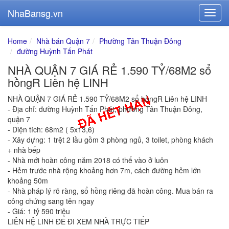
NhaBansg.vn
Home
Nhà bán Quận 7
Phường Tân Thuận Đông
đường Huỳnh Tấn Phát
NHÀ QUẬN 7 GIÁ RẺ 1.590 TỶ/68M2 sổ
hồngR Liên hệ LINH
NHÀ QUẬN 7 GIÁ RẺ 1.590 TỶ/68M2 sổ hồngR Liên hệ LINH
- Địa chỉ: đường Huỳnh Tấn Phát, phường Tân Thuận Đông,
quận 7
- Diện tích: 68m2 ( 5x13,6)
- Xây dựng: 1 trệt 2 lầu gồm 3 phòng ngủ, 3 toilet, phòng khách
+ nhà bếp
- Nhà mới hoàn công năm 2018 có thể vào ở luôn
- Hẻm trước nhà rộng khoảng hơn 7m, cách đường hẻm lớn
khoảng 50m
- Nhà pháp lý rõ ràng, sổ hồng riêng đã hoàn công. Mua bán ra
công chứng sang tên ngay
- Giá: 1 tỷ 590 triệu
LIÊN HỆ LINH ĐỂ ĐI XEM NHÀ TRỰC TIẾP