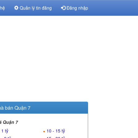
 hệ
Quản lý tin đăng
Đăng nhập
à bán Quận 7
á Quận 7
 1 tỷ
10 - 15 tỷ