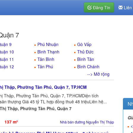
Đăng Tin
Liên
 Quận 7
uận 9
Phú Nhuận
Gò Vấp
uận 10
Bình Thạnh
Thủ Đức
uận 11
Tân Bình
Bình Tân
uận 12
Tân Phú
Bình Chánh
--> Mở rộng
ị Thập, Phường Tân Phú, Quận 7, TP.HCM
 Thập, Phường Tân Phú, Quận 7, TP.HCMDiện tích
sân thượng Giá 45 tỷ TL hợp đồng thuê 48 triệuLiên hệ...
Nh
Thị Thập, Phường Tân Phú, Quận 7
Gi
137 m²
Nhà bán đường Nguyễn Thị Thập
<