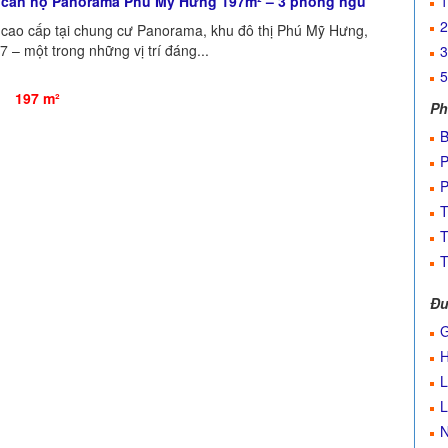
 căn hộ Panorama Phú Mỹ Hưng 197m² – 3 phòng ngủ
1
2
 cao cấp tại chung cư Panorama, khu đô thị Phú Mỹ Hưng,
– một trong những vị trí đáng...
3
5
197 m²
Ph
B
P
P
T
T
T
Đư
G
H
L
L
N