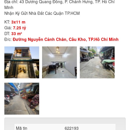
Địa chỉ: 43 Dương Quang Đông, P. Chánh Hưng, TP. Hồ Chí
Minh
Nhận Ký Gửi Nhà Đất Các Quận TP.HCM
KT:
3x11 m
Giá:
7.25 tỷ
DT:
33 m²
Đ/c:
Đường Nguyễn Cảnh Chân, Cầu Kho, TP.Hồ Chí Minh
Mã tin
622193