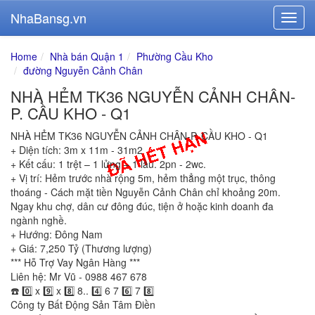
NhaBansg.vn
Home
Nhà bán Quận 1
Phường Cầu Kho
đường Nguyễn Cảnh Chân
NHÀ HẺM TK36 NGUYỄN CẢNH CHÂN-
P. CẦU KHO - Q1
NHÀ HẺM TK36 NGUYỄN CẢNH CHÂN-P. CẦU KHO - Q1
+ Diện tích: 3m x 11m - 31m2
+ Kết cấu: 1 trệt – 1 lửng – 1 lầu. 2pn - 2wc.
+ Vị trí: Hẻm trước nhà rộng 5m, hẻm thẳng một trục, thông
thoáng - Cách mặt tiền Nguyễn Cảnh Chân chỉ khoảng 20m.
Ngay khu chợ, dân cư đông đúc, tiện ở hoặc kinh doanh đa
ngành nghề.
+ Hướng: Đông Nam
+ Giá: 7,250 Tỷ (Thương lượng)
*** Hỗ Trợ Vay Ngân Hàng ***
Liên hệ: Mr Vũ - 0988 467 678
☎️ 0️⃣ x 9️⃣ x 8️⃣ 8.. 4️⃣ 6 7 6️⃣ 7 8️⃣
Công ty Bất Động Sản Tâm Điền