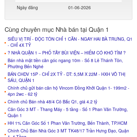
Ngày đăng
01-06-2026
Cùng chuyên mục Nhà bán tại Quận 1
SIÊU VỊ TRÍ - ĐỘC TÔN CHỈ 1 CĂN - NGAY HAI BÀ TRƯNG, Q1
- CHỈ 4X TỶ
? NHÀ QUẬN 1 – PHỐ TÂY BÙI VIỆN – HIẾM CÓ KHÓ TÌM ?
Bán nhà mặt tiền căn góc ngang 10m - Số 8 Lê Thánh Tôn,
Phường Bến Nghé
BÁN CHDV 15P - CHỈ 2X TỶ - DT: 5,5M X 22M - HXH VÕ THỊ
SÁU, QUẬN 1
Chính chủ gửi bán căn hộ Vincom Đồng Khởi Quận 1- 199m2 -
4pn 2wc - 62 tỷ
Chính chủ Bán nhà 48/4 Cô Bắc Q1, giá 4.2 tỷ
Căn Góc 3 MT - Thang Máy - 5 tầng - Số 1 Phan Văn Trường,
Quận 1
HH 1% Căn Góc Số 1 Phan Văn Trường, Bến Thành, TP.HCM
Chính Chủ Bán Nhà Góc 3 MT TK48/17 Trần Hưng Đạo, Quận
1, 4 Tầng