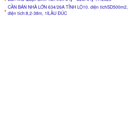
CẦN BÁN NHÀ LỚN 634/26A TỈNH LỘ10. diện tíchSD500m2,
diện tích:8,2-38m, 1lLẦU ĐÚC