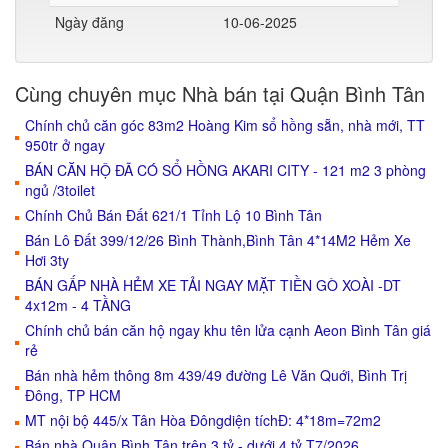
Ngày đăng
10-06-2025
Cùng chuyên mục Nhà bán tại Quận Bình Tân
Chính chủ căn góc 83m2 Hoàng Kim sổ hồng sẵn, nhà mới, TT
950tr ở ngay
BÁN CĂN HỘ ĐÃ CÓ SỔ HỒNG AKARI CITY - 121 m2 3 phòng
ngủ /3toilet
Chính Chủ Bán Đất 621/1 Tỉnh Lộ 10 Bình Tân
Bán Lô Đất 399/12/26 Bình Thành,Bình Tân 4*14M2 Hẻm Xe
Hơi 3ty
BÁN GẤP NHÀ HẺM XE TẢI NGAY MẶT TIỀN GÒ XOÀI -DT
4x12m - 4 TẦNG
Chính chủ bán căn hộ ngay khu tên lửa cạnh Aeon Bình Tân giá
rẻ
Bán nhà hẻm thông 8m 439/49 đường Lê Văn Quới, Bình Trị
Đông, TP HCM
MT nội bộ 445/x Tân Hòa Đôngdiện tíchĐ: 4*18m=72m2
Bán nhà Quận Bình Tân trên 3 tỷ - dưới 4 tỷ T7/2026