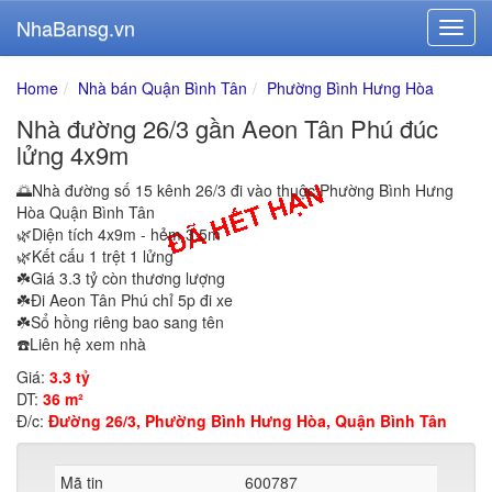
NhaBansg.vn
Home
Nhà bán Quận Bình Tân
Phường Bình Hưng Hòa
Nhà đường 26/3 gần Aeon Tân Phú đúc
lửng 4x9m
🌅Nhà đường số 15 kênh 26/3 đi vào thuộc Phường Bình Hưng
Hòa Quận Bình Tân
🌿Diện tích 4x9m - hẻm 3.5m
🌿Kết cấu 1 trệt 1 lửng
☘️Giá 3.3 tỷ còn thương lượng
☘️Đi Aeon Tân Phú chỉ 5p đi xe
☘️Sổ hồng riêng bao sang tên
☎️Liên hệ xem nhà
Giá:
3.3 tỷ
DT:
36 m²
Đ/c:
Đường 26/3, Phường Bình Hưng Hòa, Quận Bình Tân
Mã tin
600787