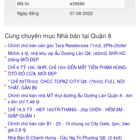
Mã tin
439686
Ngày đăng
07-08-2022
Cùng chuyên mục Nhà bán tại Quận 8
Chính chủ bán căn góc Tara Residences 71m2, 2PN+2toilet
Nhỉnh 4 tỷ, nhà khu vip Âu Dương Lân Q8. (43m2) SHR-HC
2tầng MỚI ĐẸP
CHỈ 6 TỶ 100, SHR, CHỈ 10m ĐẾN MẶT TIỀN PHẠM HÙNG-
ÔTÔ ĐỔ CỬA, MỚI ĐẸP
* CHỈ 50TR/m2, CHCC TOPAZ CITY Q8. (70m2) FULL NỘI
THẤT, GẦN BV
Chính chủ bán nhà MT thụt đường Âu Dương Lân Quận 8 - 6m
x 8m chỉ 7,48 tỷ
CHỈ 16,5 TỶ - HĐT 160TR/THÁNG - 20p CHDV - HẺM 8M -
GIÁP QUẬN 1
Chính chủ bán căn B1 - 25 - 15 chung cư City Gate, 2pn, 2wc
giá 2,8 tỷ
Nhà Bán Đ.Chánh Hưng - Cầu Ng.Tri.Phương Q8. (3.4x9)