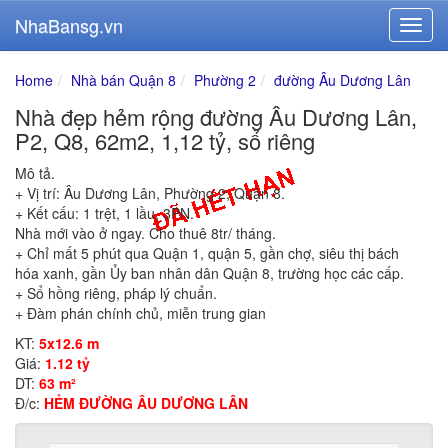
NhaBansg.vn
Home
Nhà bán Quận 8
Phường 2
đường Âu Dương Lân
Nhà đẹp hẻm rộng đường Âu Dương Lân,
P2, Q8, 62m2, 1,12 tỷ, sổ riêng
Mô tả.
+ Vị trí: Âu Dương Lân, Phường 2, Quận 8.
+ Kết cấu: 1 trệt, 1 lầu, 3PN.
Nhà mới vào ở ngay. Cho thuê 8tr/ tháng.
+ Chỉ mất 5 phút qua Quận 1, quận 5, gần chợ, siêu thị bách
hóa xanh, gần Ủy ban nhân dân Quận 8, trường học các cấp.
+ Sổ hồng riêng, pháp lý chuẩn.
+ Đàm phán chính chủ, miễn trung gian
KT:
5x12.6 m
Giá:
1.12 tỷ
DT:
63 m²
Đ/c:
HẺM ĐƯỜNG ÂU DƯƠNG LÂN