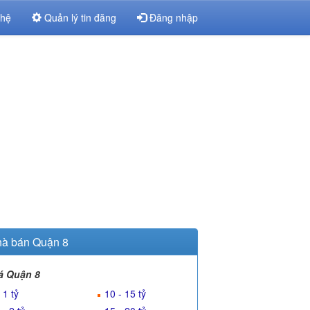
 hệ
Quản lý tin đăng
Đăng nhập
à bán Quận 8
á Quận 8
 1 tỷ
10 - 15 tỷ