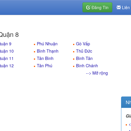
Đăng Tin
Liên
 Quận 8
uận 9
Phú Nhuận
Gò Vấp
uận 10
Bình Thạnh
Thủ Đức
uận 11
Tân Bình
Bình Tân
uận 12
Tân Phú
Bình Chánh
--> Mở rộng
Nh
Gi
<