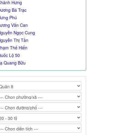
Chánh Hưng
ương Bá Trạc
ưng Phú
ương Văn Can
guyễn Ngọc Cung
guyễn Thị Tần
hạm Thế Hiển
uốc Lộ 50
ạ Quang Bửu