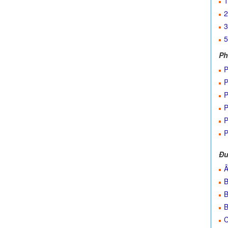
1
2
3
5
Ph
P
P
P
P
P
P
Đư
Â
B
B
B
C