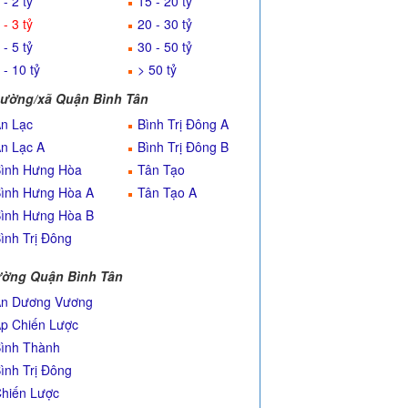
 - 2 tỷ
15 - 20 tỷ
 - 3 tỷ
20 - 30 tỷ
 - 5 tỷ
30 - 50 tỷ
 - 10 tỷ
> 50 tỷ
ường/xã Quận Bình Tân
n Lạc
Bình Trị Đông A
n Lạc A
Bình Trị Đông B
ình Hưng Hòa
Tân Tạo
ình Hưng Hòa A
Tân Tạo A
ình Hưng Hòa B
ình Trị Đông
ờng Quận Bình Tân
n Dương Vương
p Chiến Lược
ình Thành
ình Trị Đông
hiến Lược