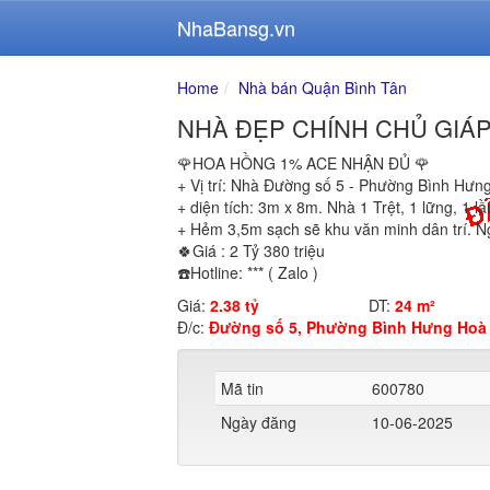
NhaBansg.vn
Home
Nhà bán Quận Bình Tân
NHÀ ĐẸP CHÍNH CHỦ GIÁP 
🌹HOA HỒNG 1% ACE NHẬN ĐỦ 🌹
+ Vị trí: Nhà Đường số 5 - Phường Bình Hưn
+ diện tích: 3m x 8m. Nhà 1 Trệt, 1 lững, 1 lầ
+ Hẻm 3,5m sạch sẽ khu văn minh dân trí. Ng
🍀Giá : 2 Tỷ 380 triệu
☎️Hotline: *** ( Zalo )
Giá:
2.38 tỷ
DT:
24 m²
Đ/c:
Đường số 5, Phường Bình Hưng Hoà 
Mã tin
600780
Ngày đăng
10-06-2025