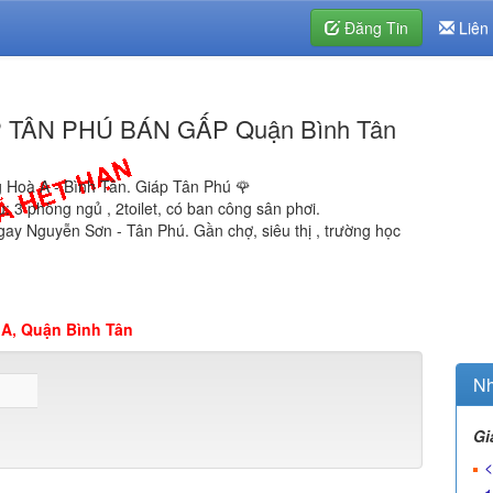
Đăng Tin
Liên
TÂN PHÚ BÁN GẤP Quận Bình Tân
g Hoà A - Bình Tân. Giáp Tân Phú 🌹
u: 3 phòng ngủ , 2toilet, có ban công sân phơi.
ay Nguyễn Sơn - Tân Phú. Gần chợ, siêu thị , trường học
A, Quận Bình Tân
Nh
Gi
<