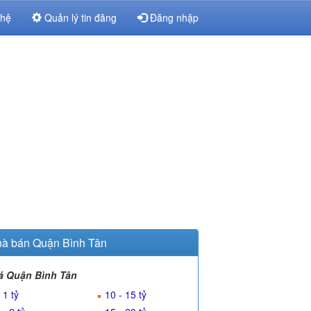
 hệ
Quản lý tin đăng
Đăng nhập
à bán Quận Bình Tân
á Quận Bình Tân
 1 tỷ
10 - 15 tỷ