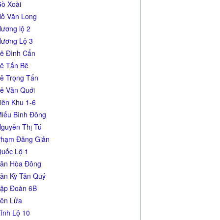
ò Xoài
ồ Văn Long
ương lộ 2
ương Lộ 3
ê Đình Cẩn
ê Tấn Bê
ê Trọng Tấn
ê Văn Quới
iên Khu 1-6
iếu Bình Đông
guyễn Thị Tú
hạm Đăng Giản
uốc Lộ 1
ân Hòa Đông
ân Kỳ Tân Quý
ập Đoàn 6B
ên Lửa
ỉnh Lộ 10