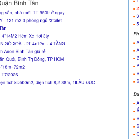
1
Quận Bình Tân
2
g sẵn, nhà mới, TT 950tr ở ngay
3
 121 m2 3 phòng ngủ /3toilet
5
 Tân
Ph
n 4*14M2 Hẻm Xe Hơi 3ty
A
N GÒ XOÀI -DT 4x12m - 4 TẦNG
A
h Aeon Bình Tân giá rẻ
B
ăn Quới, Bình Trị Đông, TP HCM
B
: 4*18m=72m2
B
ỷ T7/2026
B
n tíchSD500m2, diện tích:8,2-38m, 1lLẦU ĐÚC
Đư
A
Ấ
B
B
C