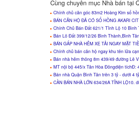
Cùng chuyên mục Nhà bán tại 
Chính chủ căn góc 83m2 Hoàng Kim sổ hồn
BÁN CĂN HỘ ĐÃ CÓ SỔ HỒNG AKARI CITY -
Chính Chủ Bán Đất 621/1 Tỉnh Lộ 10 Bình
Bán Lô Đất 399/12/26 Bình Thành,Bình Tâ
BÁN GẤP NHÀ HẺM XE TẢI NGAY MẶT TIỀ
Chính chủ bán căn hộ ngay khu tên lửa cạn
Bán nhà hẻm thông 8m 439/49 đường Lê V
MT nội bộ 445/x Tân Hòa Đôngdiện tíchĐ
Bán nhà Quận Bình Tân trên 3 tỷ - dưới 4 t
CẦN BÁN NHÀ LỚN 634/26A TỈNH LỘ10. diệ