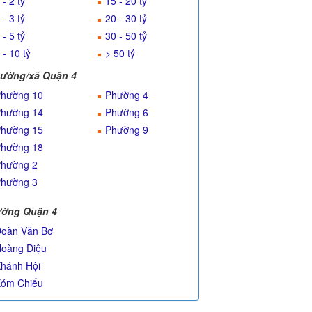
 - 2 tỷ
15 - 20 tỷ
 - 3 tỷ
20 - 30 tỷ
 - 5 tỷ
30 - 50 tỷ
 - 10 tỷ
> 50 tỷ
ường/xã Quận 4
hường 10
Phường 4
hường 14
Phường 6
hường 15
Phường 9
hường 18
hường 2
hường 3
ờng Quận 4
oàn Văn Bơ
oàng Diệu
hánh Hội
óm Chiếu