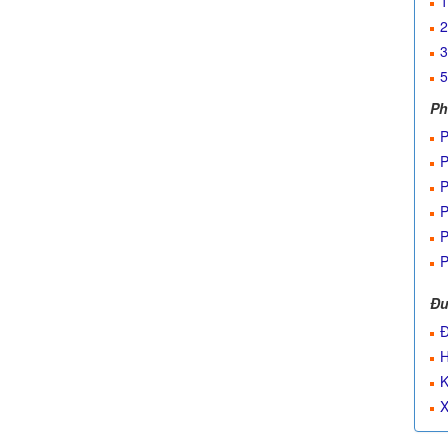
1
2
3
5
Ph
P
P
P
P
P
P
Đư
Đ
H
K
X