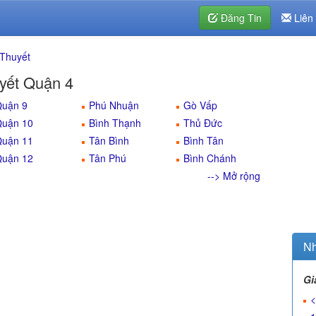
Đăng Tin
Liên
 Thuyết
yết Quận 4
uận 9
Phú Nhuận
Gò Vấp
uận 10
Bình Thạnh
Thủ Đức
uận 11
Tân Bình
Bình Tân
uận 12
Tân Phú
Bình Chánh
--> Mở rộng
Nh
Gi
<