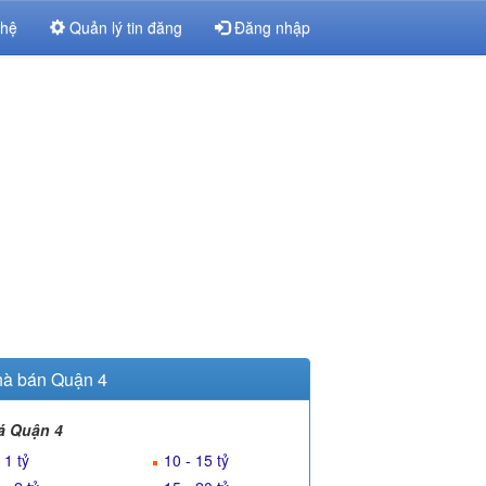
 hệ
Quản lý tin đăng
Đăng nhập
à bán Quận 4
á Quận 4
 1 tỷ
10 - 15 tỷ