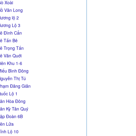
ò Xoài
ồ Văn Long
ương lộ 2
ương Lộ 3
ê Đình Cẩn
ê Tấn Bê
ê Trọng Tấn
ê Văn Quới
iên Khu 1-6
iếu Bình Đông
guyễn Thị Tú
hạm Đăng Giản
uốc Lộ 1
ân Hòa Đông
ân Kỳ Tân Quý
ập Đoàn 6B
ên Lửa
ỉnh Lộ 10