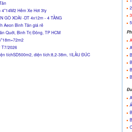
1
 Tân
2
n 4*14M2 Hẻm Xe Hơi 3ty
3
N GÒ XOÀI -DT 4x12m - 4 TẦNG
5
h Aeon Bình Tân giá rẻ
Ph
ăn Quới, Bình Trị Đông, TP HCM
: 4*18m=72m2
A
ỷ T7/2026
A
n tíchSD500m2, diện tích:8,2-38m, 1lLẦU ĐÚC
B
B
B
B
Đư
A
Ấ
B
B
C