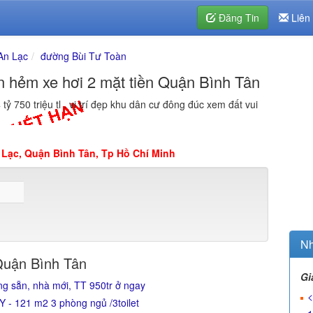
Đăng Tin
Liên
An Lạc
đường Bùi Tư Toàn
n hẻm xe hơi 2 mặt tiền Quận Bình Tân
tỷ 750 triệu tl . vị trí đẹp khu dân cư đông đúc xem đất vui
Lạc, Quận Bình Tân, Tp Hồ Chí Minh
Nh
Quận Bình Tân
Gi
g sẵn, nhà mới, TT 950tr ở ngay
<
 121 m2 3 phòng ngủ /3toilet