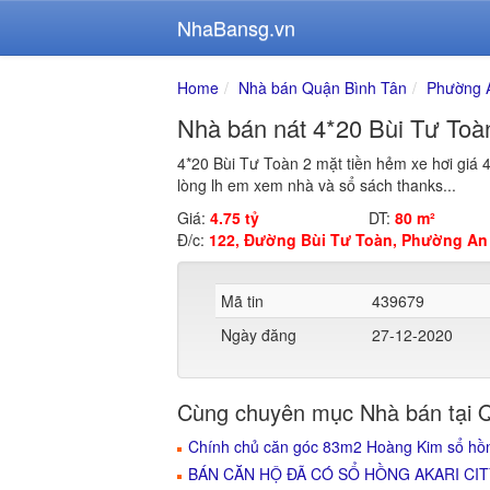
NhaBansg.vn
Home
Nhà bán Quận Bình Tân
Phường 
Nhà bán nát 4*20 Bùi Tư Toà
4*20 Bùi Tư Toàn 2 mặt tiền hẻm xe hơi giá 4 
lòng lh em xem nhà và sổ sách thanks...
Giá:
4.75 tỷ
DT:
80 m²
Đ/c:
122, Đường Bùi Tư Toàn, Phường An 
Mã tin
439679
Ngày đăng
27-12-2020
Cùng chuyên mục Nhà bán tại 
Chính chủ căn góc 83m2 Hoàng Kim sổ hồn
BÁN CĂN HỘ ĐÃ CÓ SỔ HỒNG AKARI CITY -