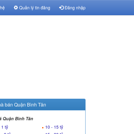
 hệ
Quản lý tin đăng
Đăng nhập
à bán Quận Bình Tân
á Quận Bình Tân
 1 tỷ
10 - 15 tỷ