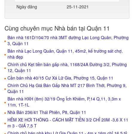
Ngày đăng
25-11-2021
Cùng chuyên mục Nhà bán tại Quận 11
Bán nhà 161D/104/70 nhà 3MT đường Lạc Long Quân, Phường
3, Quận 11
Bán nhà Lạc Long Quân, Quận 11, 45m2, kế trường sát chợ,
nhà đẹp
Chính chủ Kẹt tiền bán gấp nhà, 1168/24A Đường 3/2, Phường
12, Quận 11
Cần bán nhà 40/15 Cư Xá Lữ Gia, Phường 15, Quận 11
Chính Chủ Hạ Giá Bán Gấp Nhà MT 217 Bình Thới, Phường 9,
Quận 11
Bán nhà HXH (8m) 32/19 Ông Ích Khiêm, P,14 Q,11, 3,3m x
11m, 1T-1L
Nhà Bán 236/41 Thái Phiên, P8, Quận 11
HẺM XE HƠI THÔNG - CÁCH MẶT TIỀN 3/2 CHỈ 20M -3,6 X 11
m 3 - GIÁ 7,5 T
Chính chủ bán nhà khu Lữ Gia Quận 11 - 4m x 16m chỉ 16,5 tỷ