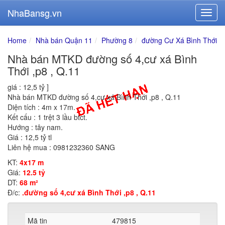
NhaBansg.vn
Home
Nhà bán Quận 11
Phường 8
đường Cư Xá Bình Thới
Nhà bán MTKD đường số 4,cư xá Bình
Thới ,p8 , Q.11
giá : 12,5 tỷ ]
Nhà bán MTKD đường số 4,cư xá Bình Thới ,p8 , Q.11
Diện tích : 4m x 17m.
Kết cấu : 1 trệt 3 lầu btct.
Hướng : tây nam.
Giá : 12,5 tỷ tl
Liên hệ mua : 0981232360 SANG
KT:
4x17 m
Giá:
12.5 tỷ
DT:
68 m²
Đ/c:
.đường số 4,cư xá Bình Thới ,p8 , Q.11
Mã tin
479815